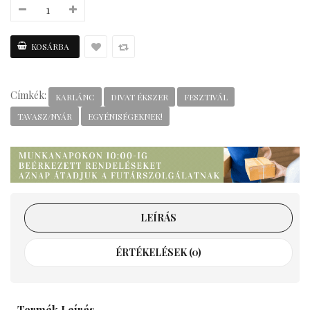
Címkék:
KARLÁNC
DIVAT ÉKSZER
FESZTIVÁL
TAVASZ/NYÁR
EGYÉNISÉGEKNEK!
LEÍRÁS
ÉRTÉKELÉSEK (0)
Termék Leírás