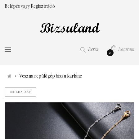
Belépés
vagy
Regisztráció
Kosaram
Keres
0
Veszna repülőgép bizsu karlánc
OLDALSÁV