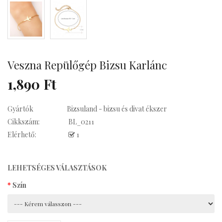
Kávés
Veszna Repülőgép Bizsu Karlánc
1,890 Ft
Gyártók
Bizsuland - bizsu és divat ékszer
Cikkszám:
BL_0211
Elérhető:
1
LEHETSÉGES VÁLASZTÁSOK
Szín