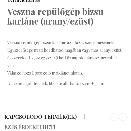
Veszna repülőgép bizsu
karlánc (arany/ezüst)
Veszna repülőgép bizsu karlánc az utazás szerelmeseinek!
Egyszerűsége miatt hordhatod magában vagy más arany/ezüst
ékszerekkel is, az egyszerű hétköznapok máris színesebbek
vele.
Válaszd hozzá passzoló nyakláncunkat is.
Új, csomagolt termék. Mérete állítható: 18 cm + 5 cm.
KAPCSOLODÓ TERMÉK(EK)
«
»
EZ IS ÉRDEKELHET!