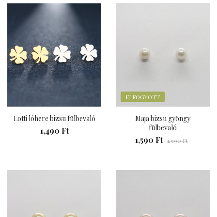
ELFOGYOTT
Lotti lóhere bizsu fülbevaló
Maja bizsu gyöngy
fülbevaló
1,490 Ft
1,590 Ft
1,990 Ft