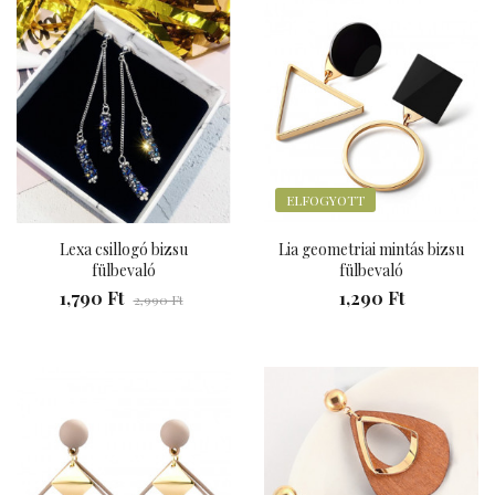
ELFOGYOTT
Lexa csillogó bizsu
Lia geometriai mintás bizsu
fülbevaló
fülbevaló
1,790 Ft
1,290 Ft
2,990 Ft