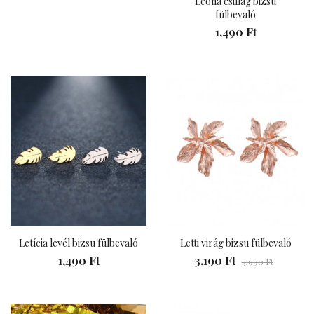
Leona csillag bizsu
fülbevaló
1,490 Ft
Letícia levél bizsu fülbevaló
Letti virág bizsu fülbevaló
1,490 Ft
3,190 Ft
3,990 Ft