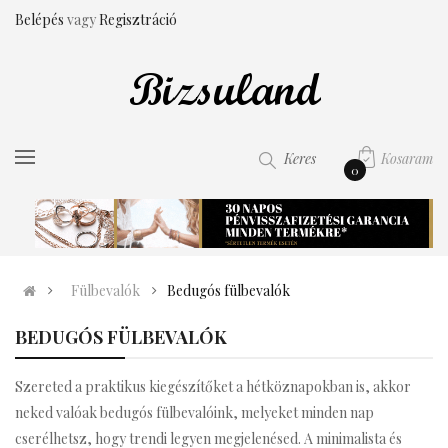
Belépés
vagy
Regisztráció
Kosaram
Keres
0
Fülbevalók
Bedugós fülbevalók
BEDUGÓS FÜLBEVALÓK
Szereted a praktikus kiegészítőket a hétköznapokban is, akkor
neked valóak bedugós fülbevalóink, melyeket minden nap
cserélhetsz, hogy trendi legyen megjelenésed. A minimalista és