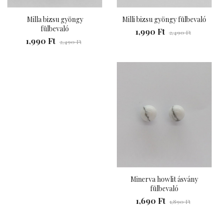
Milla bizsu gyöngy
Milli bizsu gyöngy fülbevaló
fülbevaló
1,990 Ft
2,490 Ft
1,990 Ft
2,490 Ft
Minerva howlit ásvány
fülbevaló
1,690 Ft
1,890 Ft