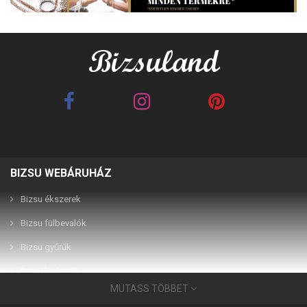
BIZSU WEBÁRUHÁZ
Bizsu ékszerek
Bizsu fülbevalók
Bizsu gyűrűk
Bizsu karkötők
MUTASS TÖBBET
Bizsu ékszerek