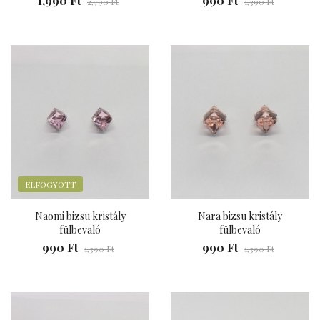
1,990 Ft
990 Ft
2,790 Ft
1,390 Ft
ELFOGYOTT
Naomi bizsu kristály
Nara bizsu kristály
fülbevaló
fülbevaló
990 Ft
990 Ft
1,390 Ft
1,390 Ft