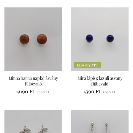
ELFOGYOTT
Minna barna napkő ásvány
Mira lápisz lazuli ásvány
fülbevaló
fülbevaló
1,690 Ft
1,390 Ft
1,890 Ft
1,690 Ft