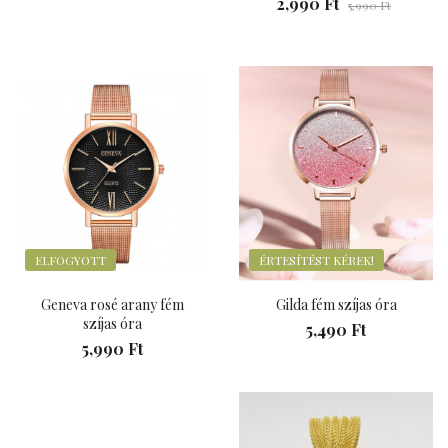
2,990 Ft
5,990 Ft
ELFOGYOTT
ÉRTESÍTÉST KÉREK!
Geneva rosé arany fém
Gilda fém szíjas óra
szíjas óra
5,490 Ft
5,990 Ft