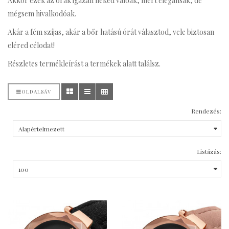
Akkor ezek az órák igazán neked valóak, mert elegánsak, de
mégsem hivalkodóak.
Akár a fém szíjas, akár a bőr hatású órát választod, vele biztosan
eléred célodat!
Részletes termékleírást a termékek alatt találsz.
OLDALSÁV
Rendezés:
Listázás: