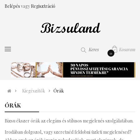
Belépés
vagy
Regisztráció
Kosaram
Keres
0
Kiegészítők
Órák
ÓRÁK
Bizsu ékszer órák az elegáns és stílusos megjelenés szolgálatában.
Irodában dolgozol, vagy szeretnéd feldobni üzleti megjelenésed?