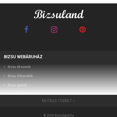
BIZSU WEBÁRUHÁZ
Bizsu ékszerek
Bizsu fülbevalók
Bizsu gyűrűk
Bizsu karkötők
MUTASS TÖBBET
Bizsu ékszerek
Használati útmutató
© 2026 Bizsuland.hu