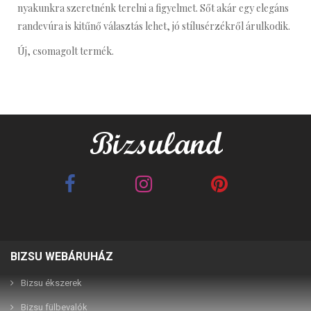
nyakunkra szeretnénk terelni a figyelmet. Sőt akár egy elegáns
randevúra is kitűnő választás lehet, jó stílusérzékről árulkodik.
Új, csomagolt termék.
BIZSU WEBÁRUHÁZ
Bizsu ékszerek
Bizsu fülbevalók