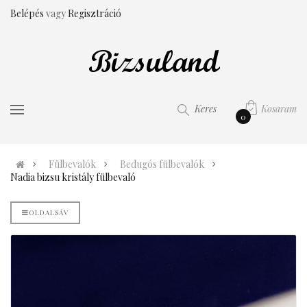
Belépés
vagy
Regisztráció
Kosaram
Keres
0
Fülbevalók
Bedugós fülbevalók
Nadia bizsu kristály fülbevaló
OLDALSÁV