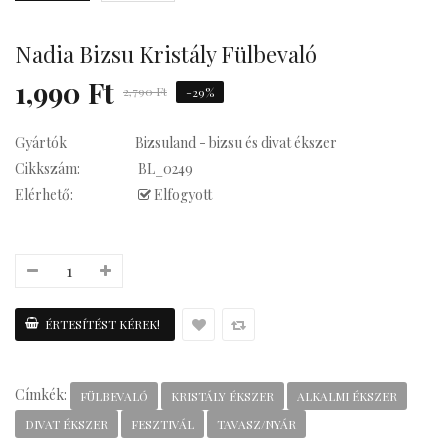
su Statement
Nadia Bizsu Kristály Fülbevaló
1,990 Ft
2,790 Ft
-29%
Gyártók
Bizsuland - bizsu és divat ékszer
Kávés
Cikkszám:
BL_0249
Elérhető:
Elfogyott
Címkék:
FÜLBEVALÓ
KRISTÁLY ÉKSZER
ALKALMI ÉKSZER
DIVAT ÉKSZER
FESZTIVÁL
TAVASZ/NYÁR