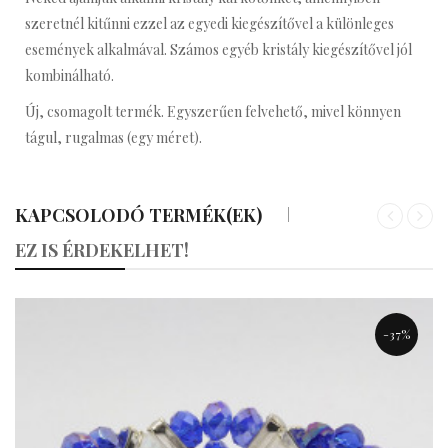
szeretnél kitűnni ezzel az egyedi kiegészítővel a különleges
események alkalmával. Számos egyéb kristály kiegészítővel jól
kombinálható.
Új, csomagolt termék. Egyszerűen felvehető, mivel könnyen
tágul, rugalmas (egy méret).
KAPCSOLODÓ TERMÉK(EK)
«
»
EZ IS ÉRDEKELHET!
-37%