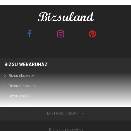
BIZSU WEBÁRUHÁZ
Best Friends barna 2in1
Best Friends fehér 2in1
páros karkötő
páros karkötő
Bizsu ékszerek
Bizsu fülbevalók
2,990 Ft
2,990 Ft
Bizsu gyűrűk
Bizsu karkötők
MUTASS TÖBBET
Bizsu ékszerek
Használati útmutató
© 2026 Bizsuland.hu