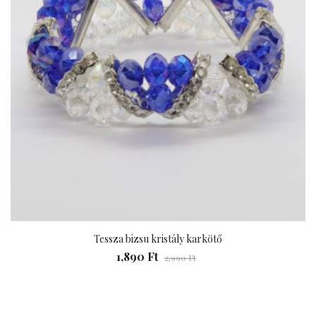
Tessza bizsu kristály karkötő
1,890 Ft
2,990 Ft