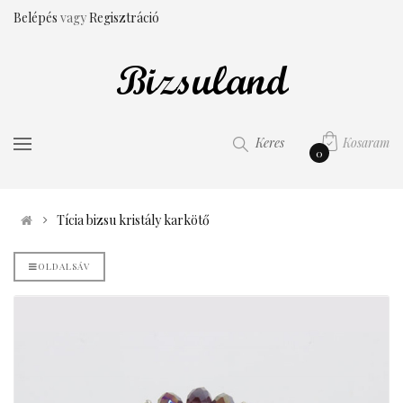
Belépés
vagy
Regisztráció
Kosaram
Keres
0
Tícia bizsu kristály karkötő
OLDALSÁV