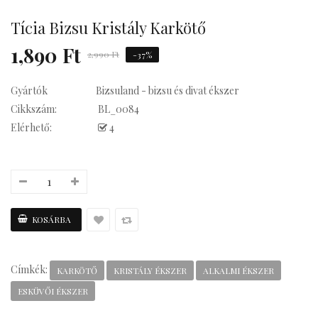
Tícia Bizsu Kristály Karkötő
Kávés
1,890 Ft
2,990 Ft
-37%
Gyártók
Bizsuland - bizsu és divat ékszer
Cikkszám:
BL_0084
Elérhető:
4
Címkék:
KARKÖTŐ
KRISTÁLY ÉKSZER
ALKALMI ÉKSZER
ESKÜVŐI ÉKSZER