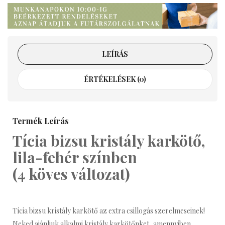
LEÍRÁS
ÉRTÉKELÉSEK (0)
Termék Leírás
Tícia bizsu kristály karkötő,
lila-fehér színben
(4 köves változat)
Tícia bizsu kristály karkötő az extra csillogás szerelmeseinek!
Neked ajánljuk alkalmi kristály karkötőnket, amennyiben