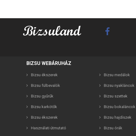
BIZSU WEBÁRUHÁZ
Bizsu ékszerek
Bizsu medálok
Bizsu fülbevalók
Bizsu nyakláncok
Best F
Bizsu gyűrűk
Bizsu szettek
Bizsu karkötők
Bizsu bokaláncok
Bizsu ékszerek
Bizsu hajdíszek
Használati útmutató
Bizsu órák