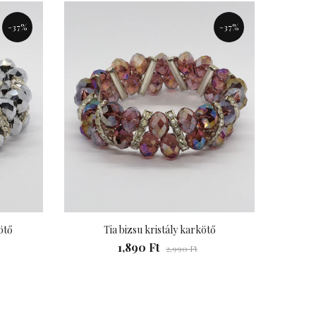
-37%
-37%
ötő
Tia bizsu kristály karkötő
T
1,890 Ft
2,990 Ft