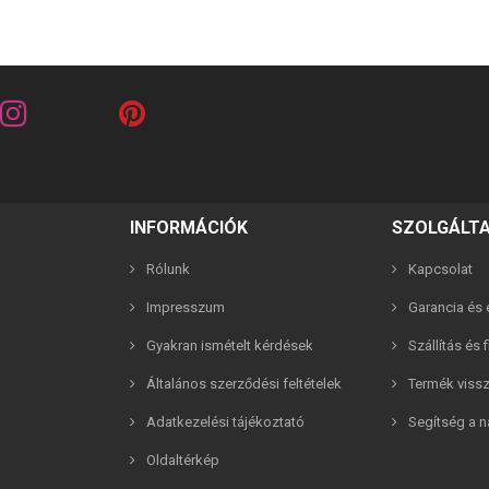
INFORMÁCIÓK
SZOLGÁLT
Rólunk
Kapcsolat
Impresszum
Garancia és e
riends barna 2in1 páros karkötő
Best Friends fehér 2in1 páros 
Gyakran ismételt kérdések
Szállítás és 
2,990 Ft
2,990 Ft
Általános szerződési feltételek
Termék viss
Adatkezelési tájékoztató
Segítség a n
Oldaltérkép