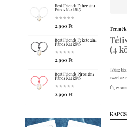
Best Friends Fehér 2in1
B
Páros Karkötő
2,990 Ft
Termék 
Téti
Best Friends Fekete 2in1
B
Páros Karkötő
(4 k
2,990 Ft
Tétisz bi
Best Friends Piros 2in1
C
ezzel az 
Páros Karkötő
Új, csoma
2,990 Ft
KAPCS