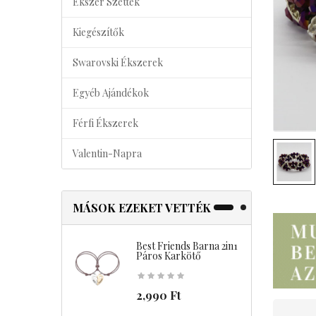
Ékszer Szettek
Kiegészítők
Swarovski Ékszerek
Egyéb Ajándékok
Férfi Ékszerek
Valentin-Napra
MÁSOK EZEKET VETTÉK
Best Friends Barna 2in1
B
Páros Karkötő
2,990 Ft