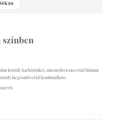
EK (0)
la színben
kalmi kristály karkötőnket, amennyiben szeretnél kitűnni
istály kiegészítővel jól kombinálható.
 méret).
«
»