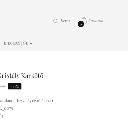
Kosaram
Keres
0
KIEGÉSZÍTŐK
Kristály Karkötő
0 Ft
-37%
zsuland - bizsu és divat ékszer
L_0079
4