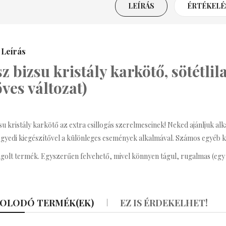
LEÍRÁS
ÉRTÉKELÉS
renda Bizsu Statement
Nyaklánc
3,590 Ft
Leírás
sz bizsu kristály karkötő, sötétli
ritney Bizsu Statement
Nyaklánc
öves változat)
3,990 Ft
zsu kristály karkötő az extra csillogás szerelmeseinek! Neked ajánljuk al
afé Bizsu Kávés
egyedi kiegészítővel a különleges események alkalmával. Számos egyéb kr
Nyaklánc
golt termék. Egyszerűen felvehető, mivel könnyen tágul, rugalmas (egy
990 Ft
OLODÓ TERMÉK(EK)
EZ IS ÉRDEKELHET!