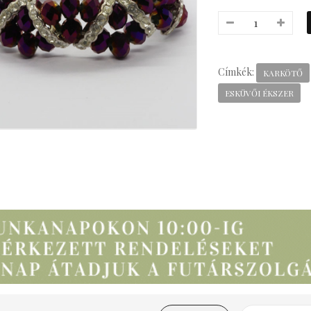
Címkék:
KARKÖTŐ
ESKÜVŐI ÉKSZER
everly Bizsu Statement
Nyaklánc
3,990 Ft