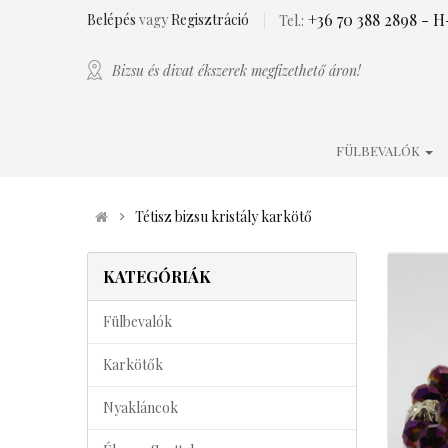
+36 70 388 2898
- H-
Belépés
vagy
Regisztráció
Tel.:
Bizsu és divat ékszerek megfizethető áron!
FÜLBEVALÓK
Tétisz bizsu kristály karkötő
KATEGÓRIÁK
Fülbevalók
Karkötők
Nyakláncok