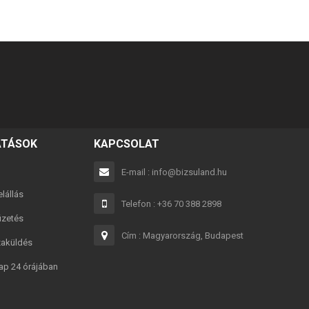
ATÁSOK
KAPCSOLAT
E-mail : info@bizsuland.hu
lállás
karkötő
Best Friends fekete 2in1 páros karkötő
Best F
Telefon : +36 70 388 2898
fizetés
Cím : Magyarország, Budapest
2,990 Ft
zaküldés
ap 24 órájában