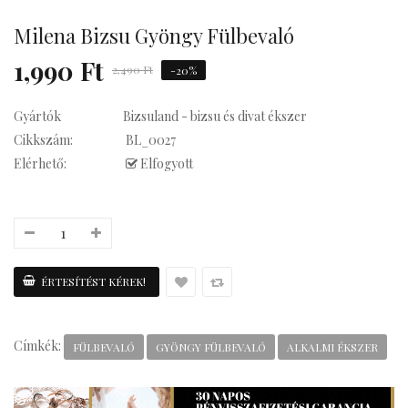
Milena Bizsu Gyöngy Fülbevaló
Kávés
1,990 Ft
2,490 Ft
-20%
Gyártók
Bizsuland - bizsu és divat ékszer
Cikkszám:
BL_0027
Elérhető:
Elfogyott
Címkék:
FÜLBEVALÓ
GYÖNGY FÜLBEVALÓ
ALKALMI ÉKSZER