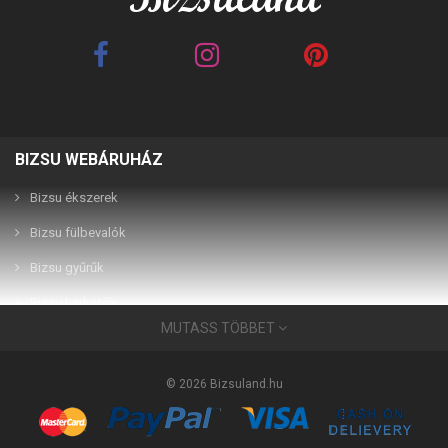
BIZSU WEBÁRUHÁZ
Best Friends barna 2in1
Best Friends fehér 2in1
páros karkötő
páros karkötő
Bizsu ékszerek
Bizsu fülbevalók
2,990 Ft
2,990 Ft
Bizsu gyűrűk
Bizsu karkötők
MUTASS TÖBBET
Bizsu ékszerek
Használati útmutató
© 2026 Bizsuland.hu
Bizsu medálok