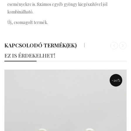
eseményekre is. Számos egyéb gyöngy kiegészítővel jól
kombinálható.
Új, csomagolt termék.
KAPCSOLODÓ TERMÉK(EK)
«
»
EZ IS ÉRDEKELHET!
-20%