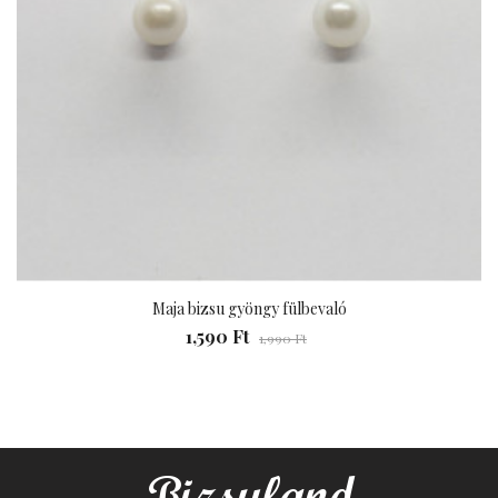
Maja bizsu gyöngy fülbevaló
1,590 Ft
1,990 Ft