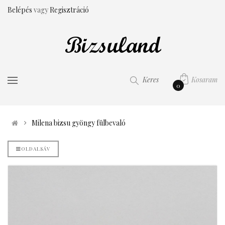
Belépés
vagy
Regisztráció
Kosaram
Keres
0
Milena bizsu gyöngy fülbevaló
OLDALSÁV