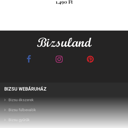
1,490 Ft
BIZSU WEBÁRUHÁZ
Best Friends barna 2in1
Best Friends fehér 2in1
páros karkötő
páros karkötő
Bizsu ékszerek
Bizsu fülbevalók
2,990 Ft
2,990 Ft
Bizsu gyűrűk