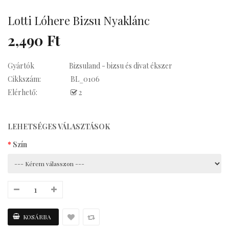
Lotti Lóhere Bizsu Nyaklánc
Kávés
2,490 Ft
Gyártók
Bizsuland - bizsu és divat ékszer
Cikkszám:
BL_0106
Elérhető:
2
LEHETSÉGES VÁLASZTÁSOK
Szín