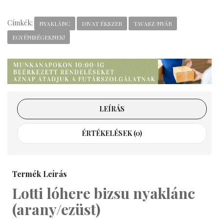
Címkék:
NYAKLÁNC
DIVAT ÉKSZER
TAVASZ/NYÁR
EGYÉNISÉGEKNEK!
LEÍRÁS
ÉRTÉKELÉSEK (0)
Termék Leírás
Lotti lóhere bizsu nyaklánc
(arany/ezüst)