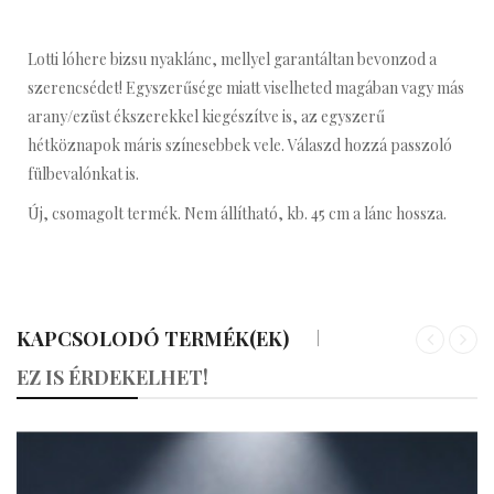
Lotti lóhere bizsu nyaklánc, mellyel garantáltan bevonzod a
szerencsédet! Egyszerűsége miatt viselheted magában vagy más
arany/ezüst ékszerekkel kiegészítve is, az egyszerű
hétköznapok máris színesebbek vele. Válaszd hozzá passzoló
fülbevalónkat is.
Új, csomagolt termék. Nem állítható, kb. 45 cm a lánc hossza.
KAPCSOLODÓ TERMÉK(EK)
«
»
EZ IS ÉRDEKELHET!