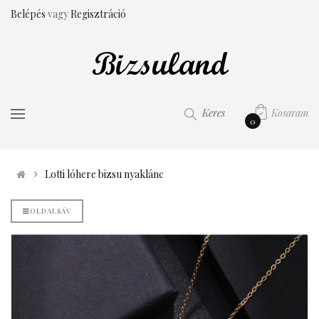
Belépés
vagy
Regisztráció
Kosaram
Keres
0
Lotti lóhere bizsu nyaklánc
OLDALSÁV