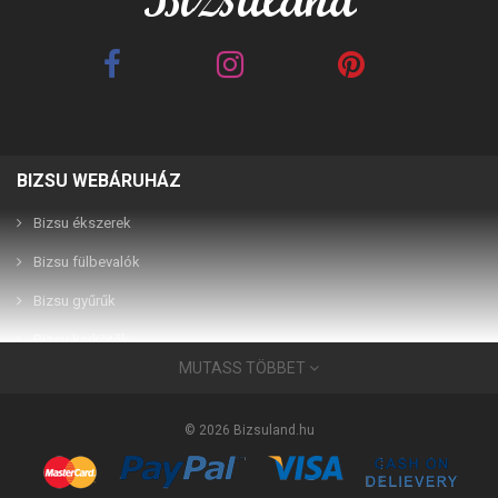
BIZSU WEBÁRUHÁZ
Best Friends barna 2in1
Best Friends fehér 2in1
páros karkötő
páros karkötő
Bizsu ékszerek
Bizsu fülbevalók
2,990 Ft
2,990 Ft
Bizsu gyűrűk
Bizsu karkötők
MUTASS TÖBBET
Bizsu ékszerek
Használati útmutató
© 2026 Bizsuland.hu
Bizsu medálok