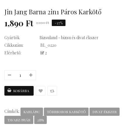
Jin Jang Barna 2in1 Páros Karkötő
Kávés
1,890 Ft
2,990 Ft
-37%
Gyártók
Bizsuland - bizsu és divat ékszer
Cikkszám:
BL_0220
Elérhető:
2
Címkék:
KARLÁNC
TÖBBSOROS KARKÖTŐ
DIVAT ÉKSZER
TAVASZ/NYÁR
2IN1