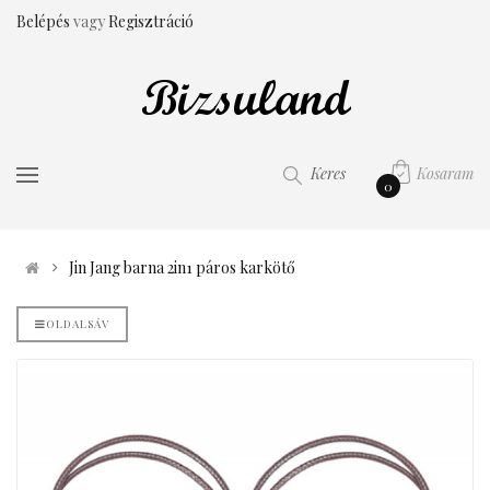
Belépés
vagy
Regisztráció
Kosaram
Keres
0
Jin Jang barna 2in1 páros karkötő
OLDALSÁV