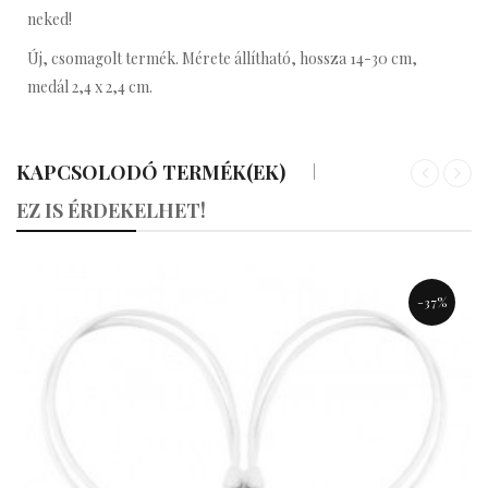
neked!
Új, csomagolt termék. Mérete állítható, hossza 14-30 cm,
medál 2,4 x 2,4 cm.
KAPCSOLODÓ TERMÉK(EK)
«
»
EZ IS ÉRDEKELHET!
-37%