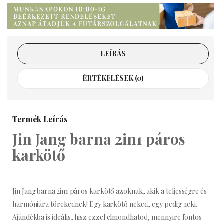
LEÍRÁS
ÉRTÉKELÉSEK (0)
Termék Leírás
Jin Jang barna 2in1 páros
karkötő
Jin Jang barna 2in1 páros karkötő azoknak, akik a teljességre és
harmóniára törekednek! Egy karkötő neked, egy pedig neki.
Ajándékba is ideális, hisz ezzel elmondhatod, mennyire fontos