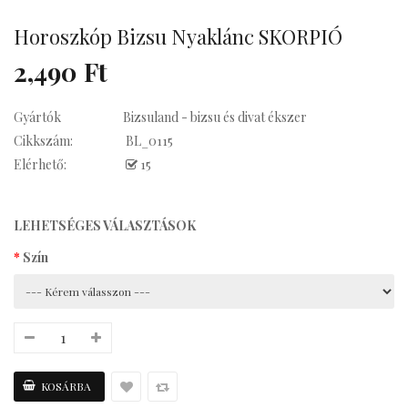
Horoszkóp Bizsu Nyaklánc SKORPIÓ
Kávés
2,490 Ft
Gyártók
Bizsuland - bizsu és divat ékszer
Cikkszám:
BL_0115
Elérhető:
15
LEHETSÉGES VÁLASZTÁSOK
Szín