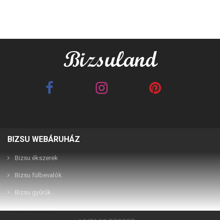
BIZSU WEBÁRUHÁZ
Best Friends barna 2in1
Best Friends fehér 2in1
páros karkötő
páros karkötő
Bizsu ékszerek
Bizsu fülbevalók
2,990 Ft
2,990 Ft
Bizsu gyűrűk
Bizsu karkötők