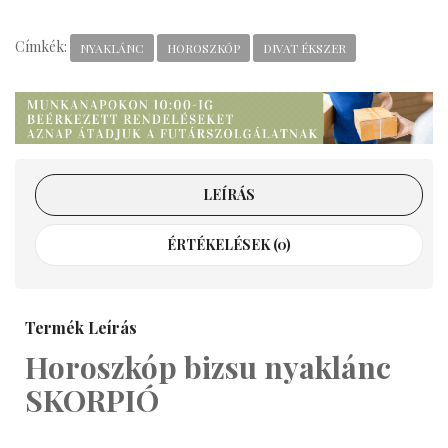
Címkék:
NYAKLÁNC
HOROSZKÓP
DIVAT ÉKSZER
LEÍRÁS
ÉRTÉKELÉSEK (0)
Termék Leírás
Horoszkóp bizsu nyaklánc
SKORPIÓ