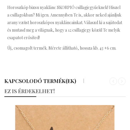
Horoszkóp bizsu nyaklánc SKORPIÓ csillagjegyűeknek! Hiszel
a csillagokban? Mi igen. Amennyiben Te is, akkor neked ajánljuk
arany/ezüst horoszkópos nyakláncainkat. Válaszd ki a sajátodat
és mutasd meg a világnak, hogy a 12 csillagjegy közül Te melyik
csapatot erősíted!
Új, csomagolt termék. Mérete állítható, hossza kb. 43 +6 cm.
KAPCSOLODÓ TERMÉK(EK)
«
»
EZ IS ÉRDEKELHET!