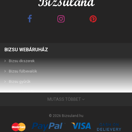
BIZSU WEBÁRUHÁZ
Best Friends barna 2in1
Best Friends fehér 2in1
páros karkötő
páros karkötő
Bizsu ékszerek
Bizsu fülbevalók
2,990 Ft
2,990 Ft
Bizsu gyűrűk
Bizsu karkötők
MUTASS TÖBBET
Bizsu ékszerek
Használati útmutató
© 2026 Bizsuland.hu