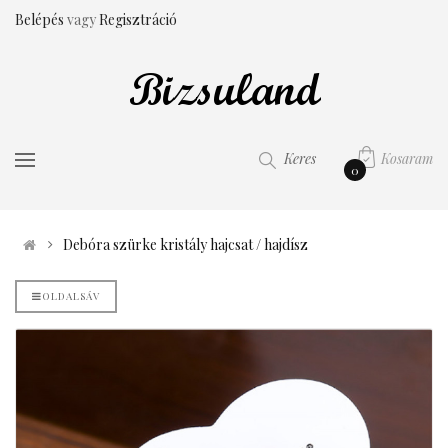
Belépés
vagy
Regisztráció
Kosaram
Keres
0
Debóra szürke kristály hajcsat / hajdísz
OLDALSÁV