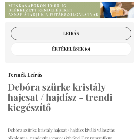
LEÍRÁS
ÉRTÉKELÉSEK (0)
Termék Leírás
Debóra szürke kristály
hajcsat / hajdísz - trendi
kiegészítő
Debóra szürke kristály hajcsat / hajdísz kiváló választás
alkalomra, randevúra vagy esküvőre! Egy romantikus