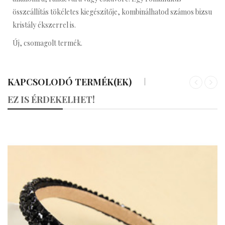
összeállítás tökéletes kiegészítője, kombinálhatod számos bizsu
kristály ékszerrel is.
Új, csomagolt termék.
KAPCSOLODÓ TERMÉK(EK)
«
»
EZ IS ÉRDEKELHET!