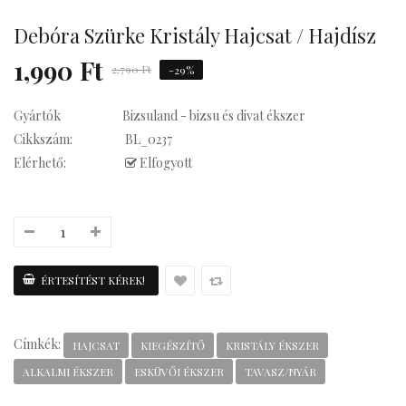
Debóra Szürke Kristály Hajcsat / Hajdísz
Kávés
1,990 Ft
2,790 Ft
-29%
Gyártók
Bizsuland - bizsu és divat ékszer
Cikkszám:
BL_0237
Elérhető:
Elfogyott
Címkék:
HAJCSAT
KIEGÉSZÍTŐ
KRISTÁLY ÉKSZER
ALKALMI ÉKSZER
ESKÜVŐI ÉKSZER
TAVASZ/NYÁR