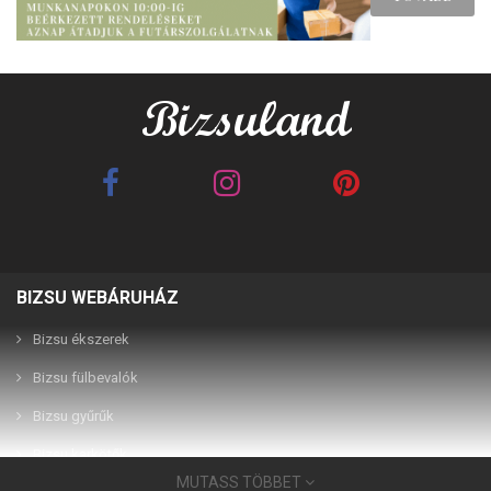
BIZSU WEBÁRUHÁZ
Bizsu ékszerek
Bizsu fülbevalók
Bizsu gyűrűk
Bizsu karkötők
MUTASS TÖBBET