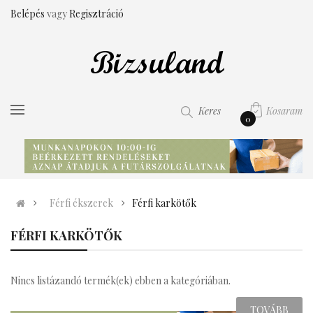
Belépés
vagy
Regisztráció
Kosaram
Keres
0
Férfi ékszerek
Férfi karkötők
FÉRFI KARKÖTŐK
Nincs listázandó termék(ek) ebben a kategóriában.
TOVÁBB