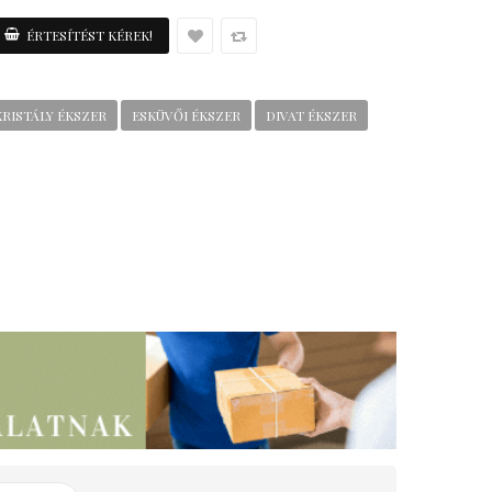
KRISTÁLY ÉKSZER
ESKÜVŐI ÉKSZER
DIVAT ÉKSZER