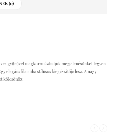
EK (0)
a köves gyűrűvel megkoronázhatjuk megjelenésünket legyen
 elegáns lila ruha stílusos kiegészítője lesz. A nagy
st kölcsönöz.