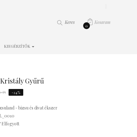
Kosaram
Keres
0
KIEGÉSZÍTŐK
Kristály Gyűrű
0 Ft
-24%
zsuland - bizsu és divat ékszer
L_0010
Elfogyott