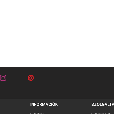
riends barna 2in1 páros karkötő
Best Friends fehér 2in1 páros 
2,990 Ft
2,990 Ft
INFORMÁCIÓK
SZOLGÁLT