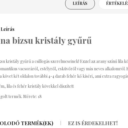
LEÍRÁS
ÉRTÉKELÉS
Leírás
everly Bizsu Statement
Nyaklánc
na bizsu kristály gyűrű
3,990 Ft
zsu kristály gyűrű a csillogás szerelmeseinek! Ezzel az arany színű lil
renda Bizsu Statement
Nyaklánc
omantikus vacsoráról, estélyről, esküvőről vagy más neves alkalomról. Egy
la követ két oldalon további 4-4 darab fehér kő kíséri, ami extra ragyogá
3,590 Ft
m, lila és fehér kristály kövekkel díszített
golt termék. Mérete: 18
ritney Bizsu Statement
Nyaklánc
3,990 Ft
OLODÓ TERMÉK(EK)
EZ IS ÉRDEKELHET!