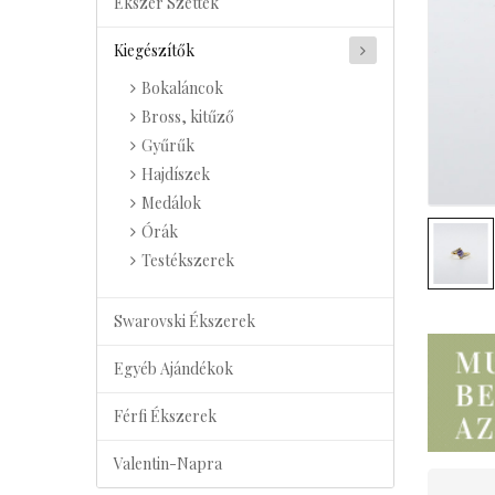
Ékszer Szettek
Kiegészítők
Bokaláncok
Bross, kitűző
Gyűrűk
Hajdíszek
Medálok
Órák
Testékszerek
Swarovski Ékszerek
Egyéb Ajándékok
Férfi Ékszerek
Valentin-Napra