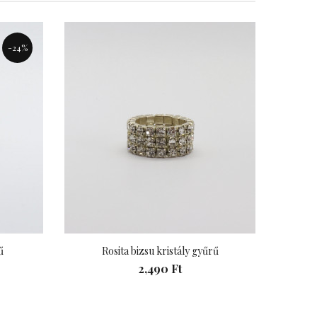
«
»
-24%
ű
Rosita bizsu kristály gyűrű
R
2,490 Ft