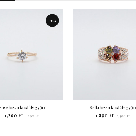
afé Bizsu Kávés
Nyaklánc
-32%
990 Ft
Rose bizsu kristály gyűrű
Rella bizsu kristály gyűr
1,290 Ft
1,890 Ft
1,890 Ft
2,490 Ft