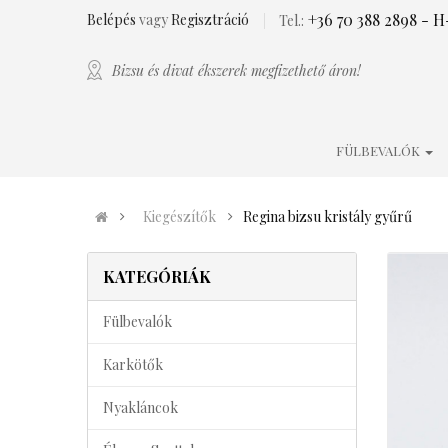
+36 70 388 2898
- H-
Belépés
vagy
Regisztráció
Tel.:
Bizsu és divat ékszerek megfizethető áron!
FÜLBEVALÓK
Kiegészítők
Regina bizsu kristály gyűrű
KATEGÓRIÁK
Fülbevalók
Karkötők
Nyakláncok