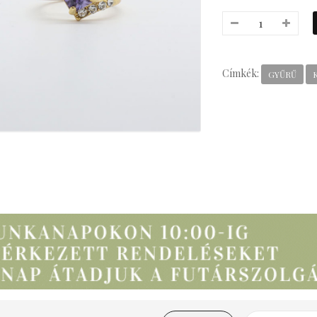
Címkék:
GYŰRŰ