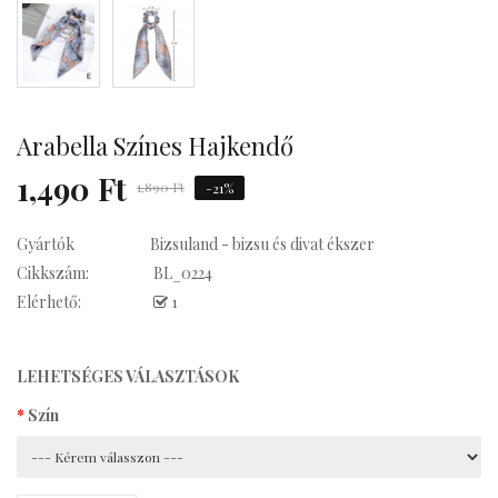
su Statement
Arabella Színes Hajkendő
su Statement
1,490 Ft
1,890 Ft
-21%
Gyártók
Bizsuland - bizsu és divat ékszer
Cikkszám:
BL_0224
Kávés
Elérhető:
1
LEHETSÉGES VÁLASZTÁSOK
Szín