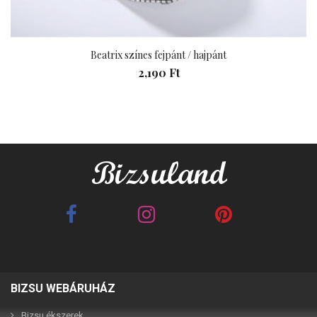
Beatrix színes fejpánt / hajpánt
2,190 Ft
BIZSU WEBÁRUHÁZ
Best Friends barna 2in1
Best Friends fehér 2in1
páros karkötő
páros karkötő
Bizsu ékszerek