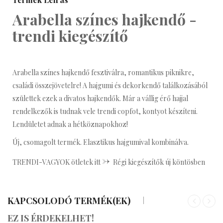
Arabella színes hajkendő -
trendi kiegészítő
Arabella színes hajkendő fesztiválra, romantikus piknikre,
családi összejövetelre! A hajgumi és dekorkendő találkozásából
születtek ezek a divatos hajkendők. Már a vállig érő hajjal
rendelkezők is tudnak vele trendi copfot, kontyot készíteni.
Lendületet adnak a hétköznapokhoz!
Új, csomagolt termék. Elasztikus hajgumival kombinálva.
->
TRENDI-VAGYOK ötletek itt
Régi kiegészítők új köntösben
KAPCSOLODÓ TERMÉK(EK)
«
»
EZ IS ÉRDEKELHET!