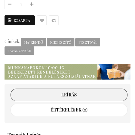
Címkék:
HAJKENDŐ
KIEGÉSZÍTŐ
FESZTIVÁL
TAVASZ/NYÁR
LEÍRÁS
ÉRTÉKELÉSEK (0)
Termék Leírás