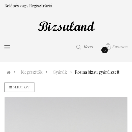
Belépés
vagy
Regisztráció
Kosaram
Keres
0
Kiegészítők
Gyűrűk
Rosina bizsu gyűrű szett
OLDALSÁV