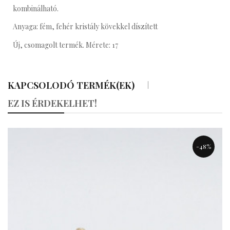
kombinálható.
Anyaga: fém, fehér kristály kövekkel díszített
Új, csomagolt termék. Mérete: 17
KAPCSOLODÓ TERMÉK(EK)
«
»
EZ IS ÉRDEKELHET!
-48%