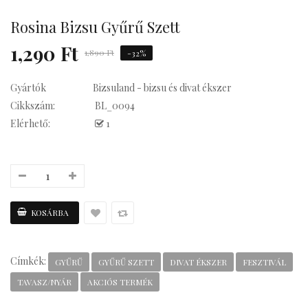
su Statement
Rosina Bizsu Gyűrű Szett
1,290 Ft
1,890 Ft
-32%
Gyártók
Bizsuland - bizsu és divat ékszer
su Statement
Cikkszám:
BL_0094
Elérhető:
1
Kávés
Címkék:
GYŰRŰ
GYŰRŰ SZETT
DIVAT ÉKSZER
FESZTIVÁL
TAVASZ/NYÁR
AKCIÓS TERMÉK