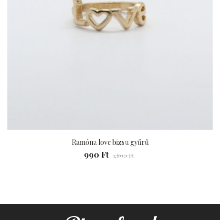
Ramóna love bizsu gyűrű
990 Ft
1,890 Ft