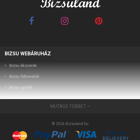
BIZSU WEBÁRUHÁZ
Best Friends barna 2in1
Best Friends fehér 2in1
páros karkötő
páros karkötő
Bizsu ékszerek
Bizsu fülbevalók
2,990 Ft
2,990 Ft
Bizsu gyűrűk
Bizsu karkötők
MUTASS TÖBBET
Bizsu ékszerek
Használati útmutató
© 2026 Bizsuland.hu