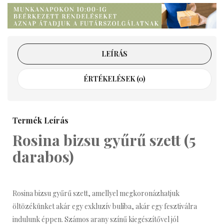
LEÍRÁS
ÉRTÉKELÉSEK (0)
Termék Leírás
Rosina bizsu gyűrű szett (5
darabos)
Rosina bizsu gyűrű szett, amellyel megkoronázhatjuk
öltözékünket akár egy exkluzív buliba, akár egy fesztiválra
indulunk éppen. Számos arany színű kiegészítővel jól