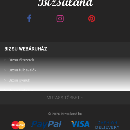
BIZSU WEBÁRUHÁZ
Best Friends barna 2in1
Best Friends fehér 2in1
páros karkötő
páros karkötő
Bizsu ékszerek
Bizsu fülbevalók
2,990 Ft
2,990 Ft
Bizsu gyűrűk
Bizsu karkötők
MUTASS TÖBBET
Bizsu ékszerek
Használati útmutató
© 2026 Bizsuland.hu