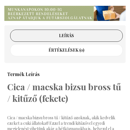
LEÍRÁS
ÉRTÉKELÉSEK (0)
Termék Leírás
Cica / macska bizsu bross tű
/ kitűző (fekete)
Cica / macska bizsu bross tű / kitűző azoknak, akik kedvelik
ezeket a cuki állatokat! Ezzel a trendi kitűzővel egyedi
megjelenést vihetünk akár a hétköznapokba is, helyezd el a