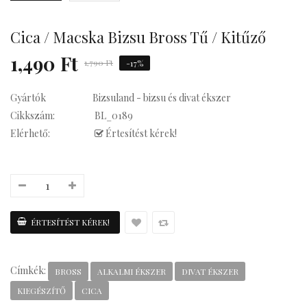
su Statement
Cica / Macska Bizsu Bross Tű / Kitűző
1,490 Ft
1,790 Ft
-17%
su Statement
Gyártók
Bizsuland - bizsu és divat ékszer
Cikkszám:
BL_0189
Elérhető:
Értesítést kérek!
Kávés
Címkék:
BROSS
ALKALMI ÉKSZER
DIVAT ÉKSZER
KIEGÉSZÍTŐ
CICA