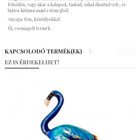
felsődön, vagy akár a kalapod, táskád, sálad díszítsd vele, és
biztos kitűnsz majd a tömegből.
Anyaga: fém, kristályokkal
Új, csomagolt termék.
KAPCSOLODÓ TERMÉK(EK)
«
»
EZ IS ÉRDEKELHET!