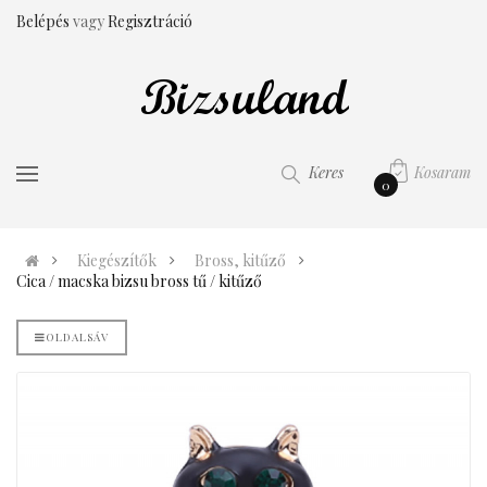
Belépés
vagy
Regisztráció
Kosaram
Keres
0
Kiegészítők
Bross, kitűző
Cica / macska bizsu bross tű / kitűző
OLDALSÁV