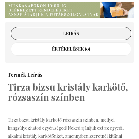
LEÍRÁS
ÉRTÉKELÉSEK (0)
Termék Leírás
Tirza bizsu kristály karkötő,
rózsaszín színben
Tirza bizsu kristály karkötő rózsaszín színben, mellyel
hangsúlyozhatod egyéniséged!
Neked ajánljuk ezt az egyedi,
alkalmi kristály karkötőnket, amennyiben szeretnél kitűnni