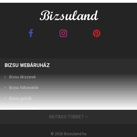
BIZSU WEBÁRUHÁZ
Best Friends barna 2in1
Best Friends fehér 2in1
páros karkötő
páros karkötő
Bizsu ékszerek
Bizsu fülbevalók
2,990 Ft
2,990 Ft
Bizsu gyűrűk
Bizsu karkötők
MUTASS TÖBBET
Bizsu ékszerek
Használati útmutató
© 2026 Bizsuland.hu