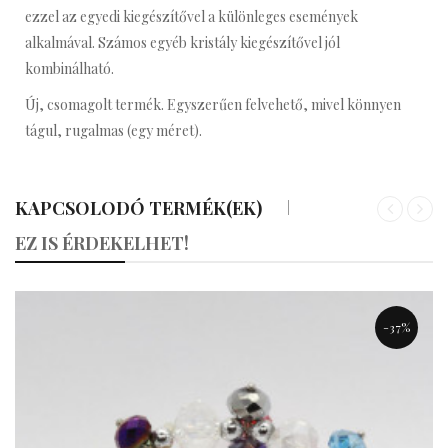
ezzel az egyedi kiegészítővel a különleges események
alkalmával. Számos egyéb kristály kiegészítővel jól
kombinálható.
Új, csomagolt termék. Egyszerűen felvehető, mivel könnyen
tágul, rugalmas (egy méret).
KAPCSOLODÓ TERMÉK(EK)
«
»
EZ IS ÉRDEKELHET!
-37%