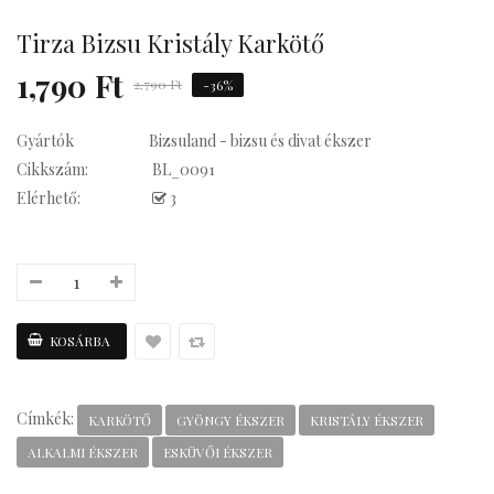
Tirza Bizsu Kristály Karkötő
1,790 Ft
2,790 Ft
-36%
su Statement
Gyártók
Bizsuland - bizsu és divat ékszer
Cikkszám:
BL_0091
Elérhető:
3
Kávés
Címkék:
KARKÖTŐ
GYÖNGY ÉKSZER
KRISTÁLY ÉKSZER
ALKALMI ÉKSZER
ESKÜVŐI ÉKSZER