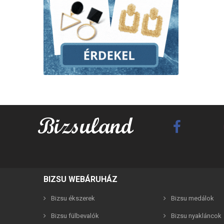
Best F
BIZSU WEBÁRUHÁZ
Bizsu ékszerek
Bizsu medálok
Bizsu fülbevalók
Bizsu nyakláncok