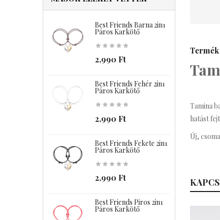
Best Friends Barna 2in1
B
Páros Karkötő
Termék 
2,990 Ft
Tam
Best Friends Fehér 2in1
B
Páros Karkötő
Tamina ba
2,990 Ft
hatást fej
Új, csoma
Best Friends Fekete 2in1
B
Páros Karkötő
2,990 Ft
KAPCS
Best Friends Piros 2in1
C
Páros Karkötő