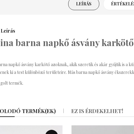
LEÍRÁS
ÉRTÉKELÉS
everly Bizsu Statement
Nyaklánc
Leírás
3,990 Ft
ina barna napkő ásvány karkötő
renda Bizsu Statement
Nyaklánc
rna napkő ásvány karkötő azoknak, akik szeretik és akár gyűjtik is a k
3,590 Ft
tenek ki a test különböző területeire.
Más barna napkő ásvány ékszerekk
golt termék.
ritney Bizsu Statement
Nyaklánc
3,990 Ft
OLODÓ TERMÉK(EK)
EZ IS ÉRDEKELHET!
afé Bizsu Kávés
Nyaklánc