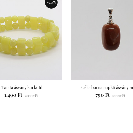
-40%
990 Ft
Tanita ásvány karkötő
Célia barna napkő ásvány m
1,490 Ft
790 Ft
2,490 Ft
1,090 Ft