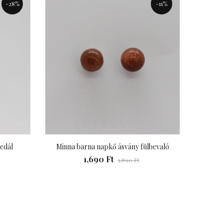
-28%
-11%
edál
Minna barna napkő ásvány fülbevaló
Mirea
1,690 Ft
1,890 Ft