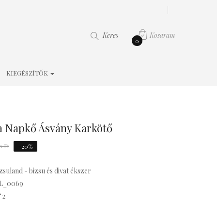
Kosaram
Keres
0
KIEGÉSZÍTŐK
 Napkő Ásvány Karkötő
0 Ft
-20%
zsuland - bizsu és divat ékszer
L_0069
2