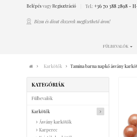
+36 70 388 2898
- H-
Belépés
vagy
Regisztráció
Tel.:
Bizsu és divat ékszerek megfizethető áron!
FÜLBEVALÓK
Karkötők
Tamina barna napkő ásvány karkö
KATEGÓRIÁK
Fülbevalók
Karkötők
Ásvány karkötők
Karperec