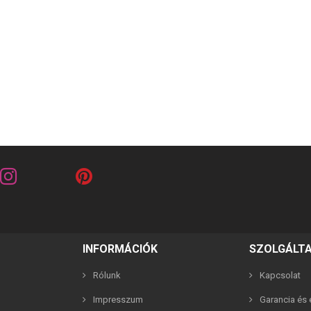
riends barna 2in1 páros karkötő
Best Friends fehér 2in1 páros 
2,990 Ft
2,990 Ft
INFORMÁCIÓK
SZOLGÁLT
Rólunk
Kapcsolat
Impresszum
Garancia és e