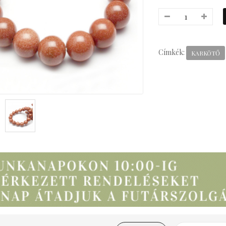
Címkék:
KARKÖTŐ