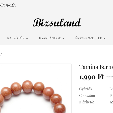
P: 9-17h
KARKÖTŐK
NYAKLÁNCOK
ÉKSZER SZETTEK
tő
Tamina Barna
1,990 Ft
2,49
Gyártók
Bi
Cikkszám:
B
Elérhető: