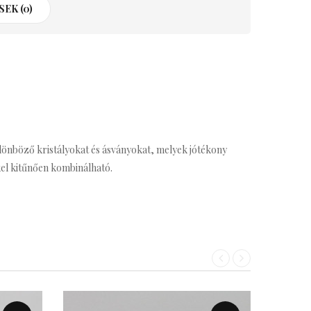
EK (0)
ülönböző kristályokat és ásványokat, melyek jótékony
el kitűnően kombinálható.
«
»