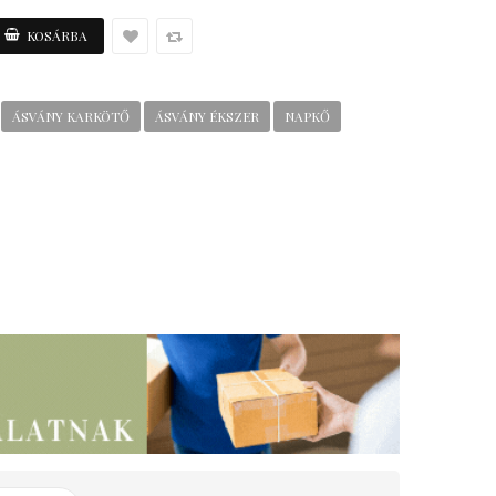
ÁSVÁNY KARKÖTŐ
ÁSVÁNY ÉKSZER
NAPKŐ