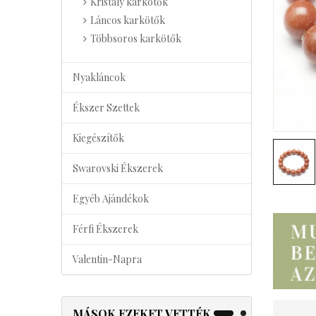
Kristály karkötők
Láncos karkötők
Többsoros karkötők
Nyakláncok
Ékszer Szettek
Kiegészítők
Swarovski Ékszerek
Egyéb Ajándékok
Férfi Ékszerek
Valentin-Napra
MÁSOK EZEKET VETTÉK