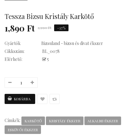
Tessza Bizsu Kristály Karkötő
su Statement
1,890 Ft
2,990 Ft
-37%
Gyártók
Bizsuland - bizsu és divat ékszer
Cikkszám:
BL_0078
Elérhető:
5
Kávés
Címkék:
KARKÖTŐ
KRISTÁLY ÉKSZER
ALKALMI ÉKSZER
ESKÜVŐI ÉKSZER