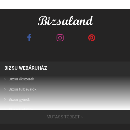
BIZSU WEBÁRUHÁZ
Best Friends barna 2in1
Best Friends fehér 2in1
páros karkötő
páros karkötő
Bizsu ékszerek
Bizsu fülbevalók
2,990 Ft
2,990 Ft
Bizsu gyűrűk
Bizsu karkötők
MUTASS TÖBBET
Bizsu ékszerek
Használati útmutató