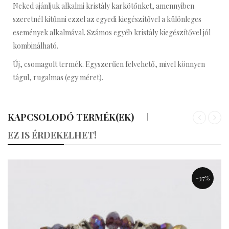
Neked ajánljuk alkalmi kristály karkötőnket, amennyiben
szeretnél kitűnni ezzel az egyedi kiegészítővel a különleges
események alkalmával. Számos egyéb kristály kiegészítővel jól
kombinálható.
Új, csomagolt termék. Egyszerűen felvehető, mivel könnyen
tágul, rugalmas (egy méret).
KAPCSOLODÓ TERMÉK(EK)
«
»
EZ IS ÉRDEKELHET!
-37%