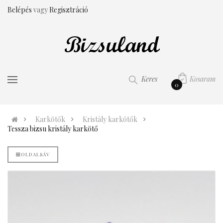
Belépés
vagy
Regisztráció
Kosaram
Keres
0
Karkötők
Kristály karkötők
Tessza bizsu kristály karkötő
OLDALSÁV