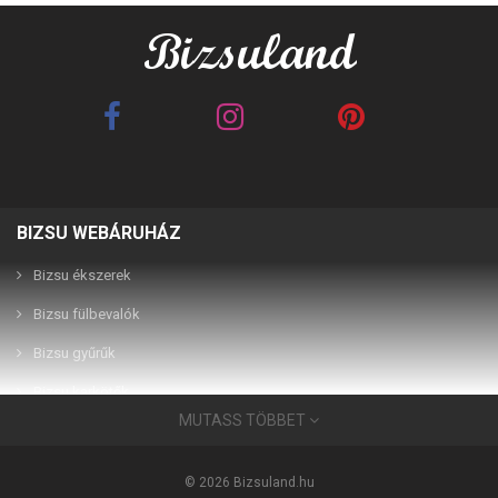
BIZSU WEBÁRUHÁZ
Best Friends barna 2in1
Best Friends fehér 2in1
páros karkötő
páros karkötő
Bizsu ékszerek
Bizsu fülbevalók
2,990 Ft
2,990 Ft
Bizsu gyűrűk
Bizsu karkötők
MUTASS TÖBBET
Bizsu ékszerek
Használati útmutató
© 2026 Bizsuland.hu