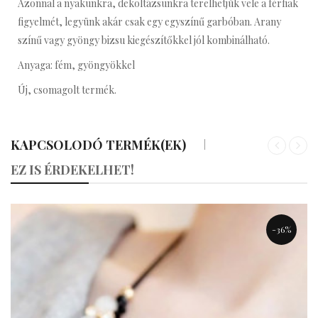
Azonnal a nyakunkra, dekoltázsunkra terelhetjük vele a férfiak
figyelmét, legyünk akár csak egy egyszínű garbóban. Arany
színű vagy gyöngy bizsu kiegészítőkkel jól kombinálható.
Anyaga: fém, gyöngyökkel
Új, csomagolt termék.
KAPCSOLODÓ TERMÉK(EK)
«
»
EZ IS ÉRDEKELHET!
-36%