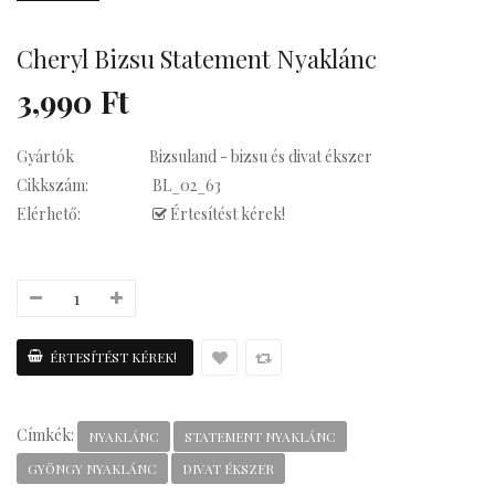
Cheryl Bizsu Statement Nyaklánc
su Statement
3,990 Ft
Gyártók
Bizsuland - bizsu és divat ékszer
Cikkszám:
BL_02_63
Kávés
Elérhető:
Értesítést kérek!
Címkék:
NYAKLÁNC
STATEMENT NYAKLÁNC
GYÖNGY NYAKLÁNC
DIVAT ÉKSZER