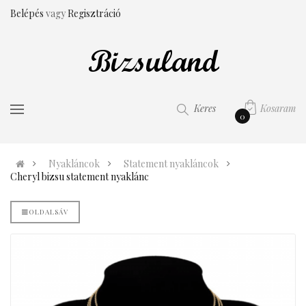
Belépés
vagy
Regisztráció
Kosaram
Keres
0
Nyakláncok
Statement nyakláncok
Cheryl bizsu statement nyaklánc
OLDALSÁV