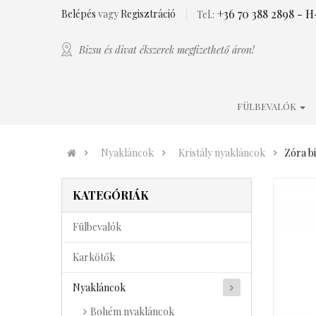
+36 70 388 2898
- H-
Belépés
vagy
Regisztráció
Tel.:
Bizsu és divat ékszerek megfizethető áron!
FÜLBEVALÓK
Nyakláncok
Kristály nyakláncok
Zóra bi
KATEGÓRIÁK
Fülbevalók
Karkötők
Nyakláncok
Bohém nyakláncok