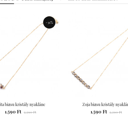
990 Ft
-31%
ita bizsu kristály nyaklánc
Zoja bizsu kristály nyaklá
1,590 Ft
1,590 Ft
2,290 Ft
2,290 Ft