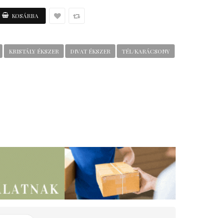
KRISTÁLY ÉKSZER
DIVAT ÉKSZER
TÉL/KARÁCSONY