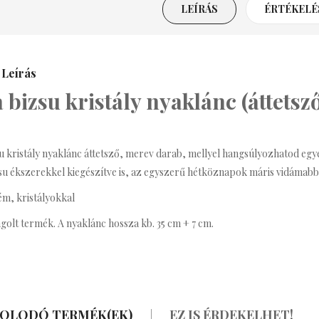
LEÍRÁS
ÉRTÉKELÉS
everly Bizsu Statement
Nyaklánc
3,990 Ft
Leírás
 bizsu kristály nyaklánc (áttetsz
renda Bizsu Statement
Nyaklánc
3,590 Ft
u kristály nyaklánc áttetsző, merev darab, mellyel hangsúlyozhatod egy
su ékszerekkel kiegészítve is, az egyszerű hétköznapok máris vidámabb
ritney Bizsu Statement
ém, kristályokkal
Nyaklánc
golt termék. A nyaklánc hossza kb. 35 cm + 7 cm.
3,990 Ft
afé Bizsu Kávés
Nyaklánc
OLODÓ TERMÉK(EK)
EZ IS ÉRDEKELHET!