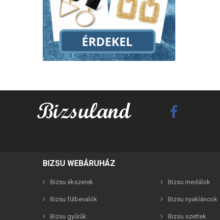
BIZSU WEBÁRUHÁZ
Best F
Bizsu ékszerek
Bizsu medálok
Bizsu fülbevalók
Bizsu nyakláncok
Bizsu gyűrűk
Bizsu szettek