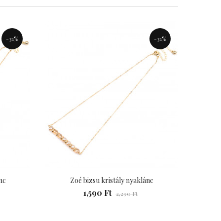
«
»
-31%
-31%
nc
Zoé bizsu kristály nyaklánc
1,590 Ft
2,290 Ft