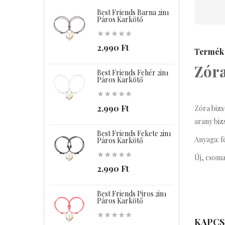
Best Friends Barna 2in1
B
Páros Karkötő
2,990 Ft
Termék 
Zóra
Best Friends Fehér 2in1
B
Páros Karkötő
2,990 Ft
Zóra bizs
arany biz
Best Friends Fekete 2in1
B
Anyaga: f
Páros Karkötő
Új, csoma
2,990 Ft
Best Friends Piros 2in1
C
Páros Karkötő
KAPCS