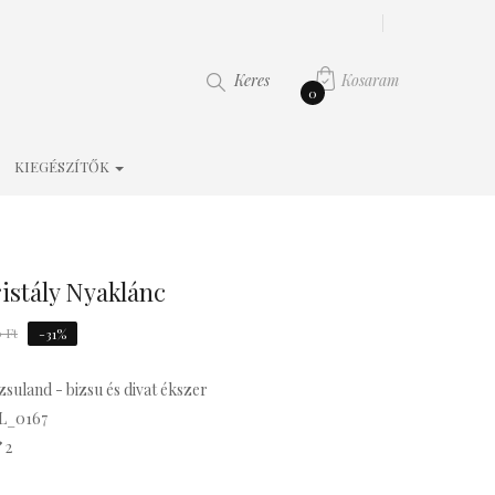
Kosaram
Keres
0
KIEGÉSZÍTŐK
istály Nyaklánc
 Ft
-31%
zsuland - bizsu és divat ékszer
L_0167
2