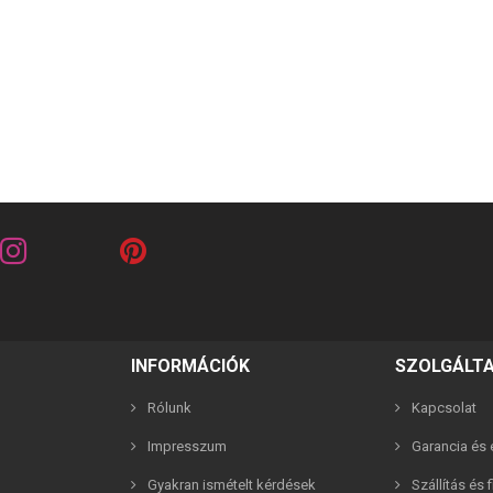
INFORMÁCIÓK
SZOLGÁLT
riends barna 2in1 páros karkötő
Best Friends fehér 2in1 páros 
Rólunk
Kapcsolat
2,990 Ft
2,990 Ft
Impresszum
Garancia és e
Gyakran ismételt kérdések
Szállítás és 