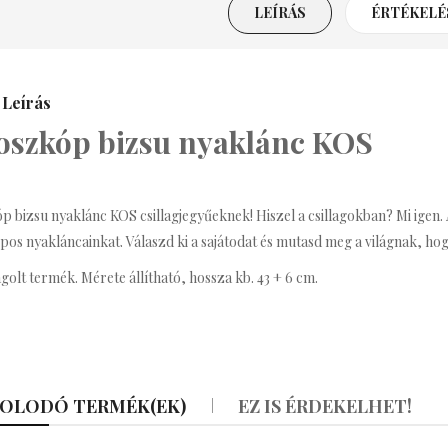
LEÍRÁS
ÉRTÉKELÉS
everly Bizsu Statement
Nyaklánc
3,990 Ft
Leírás
oszkóp bizsu nyaklánc KOS
renda Bizsu Statement
Nyaklánc
3,590 Ft
 bizsu nyaklánc KOS csillagjegyűeknek! Hiszel a csillagokban? Mi igen.
os nyakláncainkat. Válaszd ki a sajátodat és mutasd meg a világnak, hogy 
ritney Bizsu Statement
golt termék. Mérete állítható, hossza kb. 43 + 6 cm.
Nyaklánc
3,990 Ft
afé Bizsu Kávés
Nyaklánc
OLODÓ TERMÉK(EK)
EZ IS ÉRDEKELHET!