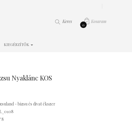
Kosaram
Keres
0
KIEGÉSZÍTŐK
zsu Nyaklánc KOS
zsuland - bizsu és divat ékszer
L_0108
8