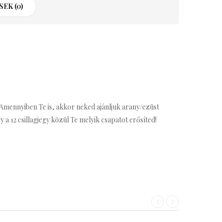
EK (0)
 Amennyiben Te is, akkor neked ajánljuk arany/ezüst
a 12 csillagjegy közül Te melyik csapatot erősíted!
«
»