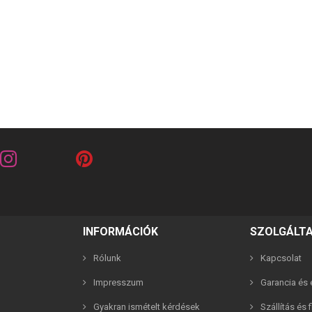
riends barna 2in1 páros karkötő
Best Friends fehér 2in1 páros 
INFORMÁCIÓK
SZOLGÁLT
2,990 Ft
2,990 Ft
Rólunk
Kapcsolat
Impresszum
Garancia és e
Gyakran ismételt kérdések
Szállítás és 