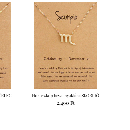
MÉRLEG
Horoszkóp bizsu nyaklánc SKORPIÓ
Horo
2,490 Ft