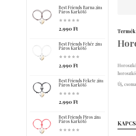
Best Friends Barna 2in1
B
Páros Karkötő
2,990 Ft
Termék 
Hor
Best Friends Fehér 2in1
B
Páros Karkötő
2,990 Ft
Horoszkóp
horoszkóp
Best Friends Fekete 2in1
B
Új, csoma
Páros Karkötő
2,990 Ft
Best Friends Piros 2in1
C
Páros Karkötő
KAPCS