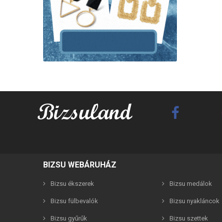
Best F
BIZSU WEBÁRUHÁZ
Bizsu ékszerek
Bizsu medálok
Bizsu fülbevalók
Bizsu nyakláncok
Bizsu gyűrűk
Bizsu szettek