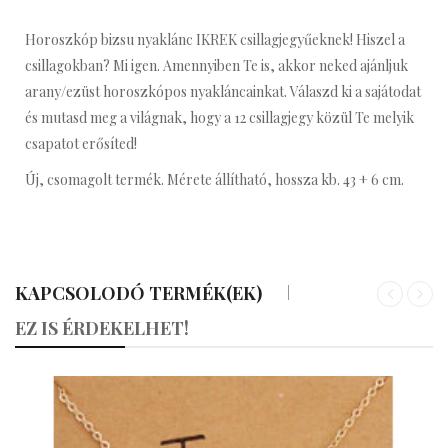
Horoszkóp bizsu nyaklánc IKREK csillagjegyűeknek! Hiszel a
csillagokban? Mi igen. Amennyiben Te is, akkor neked ajánljuk
arany/ezüst horoszkópos nyakláncainkat. Válaszd ki a sajátodat
és mutasd meg a világnak, hogy a 12 csillagjegy közül Te melyik
csapatot erősíted!
Új, csomagolt termék. Mérete állítható, hossza kb. 43 + 6 cm.
KAPCSOLODÓ TERMÉK(EK)
«
»
EZ IS ÉRDEKELHET!