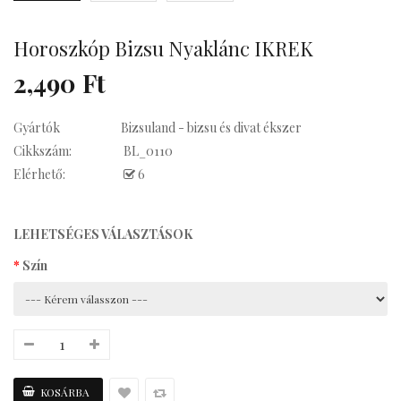
Horoszkóp Bizsu Nyaklánc IKREK
su Statement
2,490 Ft
Gyártók
Bizsuland - bizsu és divat ékszer
Cikkszám:
BL_0110
Kávés
Elérhető:
6
LEHETSÉGES VÁLASZTÁSOK
Szín