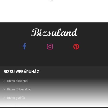
BIZSU WEBÁRUHÁZ
Best Friends barna 2in1
Best Friends fehér 2in1
páros karkötő
páros karkötő
Bizsu ékszerek
Bizsu fülbevalók
2,990 Ft
2,990 Ft
Bizsu gyűrűk
Bizsu karkötők