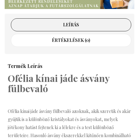
LEÍRÁS
ÉRTÉKELÉSEK (0)
Termék Leírás
Ofélia kínai jáde ásvány
fülbevaló
Ofélia kínai jáde ásvány fülbevaló azoknak, akik szeretik és akár
gyűjtik is a különböző kristályokat és ásványokat, melyek
jótékony hatást fejtenek ki a lélekre és a test különböző
területeire. Hasonló
ásvány ékszerekkel kitűnően kombinálható