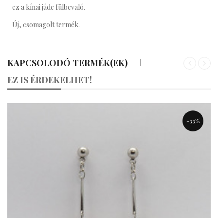
ez a kínai jáde fülbevaló.
Új, csomagolt termék.
KAPCSOLODÓ TERMÉK(EK)
«
»
EZ IS ÉRDEKELHET!
-33%