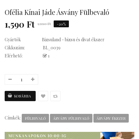
su Statement
Ofélia Kínai Jáde Ásvány Fülbevaló
1,590 Ft
1,990 Ft
-20%
Gyártók
Bizsuland - bizsu és divat ékszer
Kávés
Cikkszám:
BL_0039
Elérhető:
1
Címkék:
FÜLBEVALÓ
ÁSVÁNY FÜLBEVALÓ
ÁSVÁNY ÉKSZER