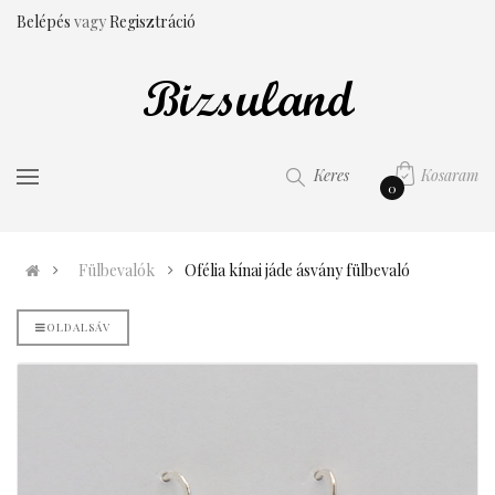
Belépés
vagy
Regisztráció
Kosaram
Keres
0
Fülbevalók
Ofélia kínai jáde ásvány fülbevaló
OLDALSÁV