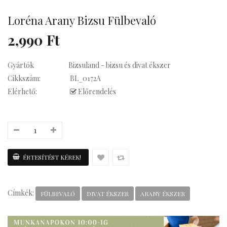
su Statement
Loréna Arany Bizsu Fülbevaló
2,990 Ft
Gyártók
Bizsuland - bizsu és divat ékszer
Kávés
Cikkszám:
BL_0172A
Elérhető:
Előrendelés
Címkék:
FÜLBEVALÓ
DIVAT ÉKSZER
ARANY ÉKSZER