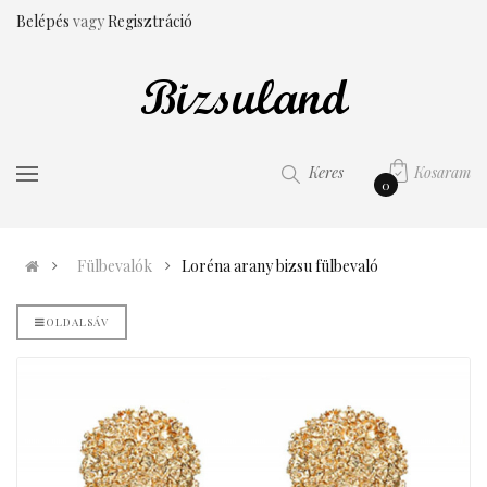
Belépés
vagy
Regisztráció
Kosaram
Keres
0
Fülbevalók
Loréna arany bizsu fülbevaló
OLDALSÁV