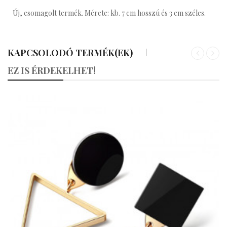
Új, csomagolt termék. Mérete: kb. 7 cm hosszú és 3 cm széles.
KAPCSOLODÓ TERMÉK(EK)
«
»
EZ IS ÉRDEKELHET!