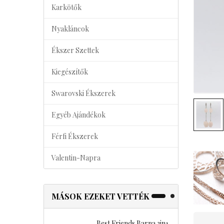
Karkötők
Nyakláncok
Ékszer Szettek
Kiegészítők
Swarovski Ékszerek
Egyéb Ajándékok
Férfi Ékszerek
Valentin-Napra
MÁSOK EZEKET VETTÉK
Best Friends Barna 2in1
B