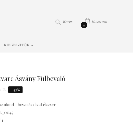
Kosaram
Keres
0
KIEGÉSZÍTŐK
varc Ásvány Fülbevaló
0 Ft
-43%
zsuland - bizsu és divat ékszer
L_0047
1