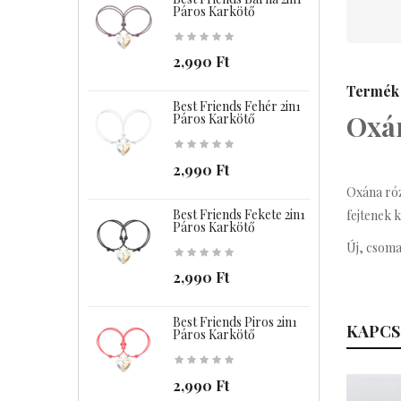
Páros Karkötő
2,990 Ft
Termék 
Best Friends Fehér 2in1
B
Oxán
Páros Karkötő
2,990 Ft
Oxána róz
Best Friends Fekete 2in1
B
fejtenek k
Páros Karkötő
Új, csoma
2,990 Ft
Best Friends Piros 2in1
C
KAPCS
Páros Karkötő
2,990 Ft