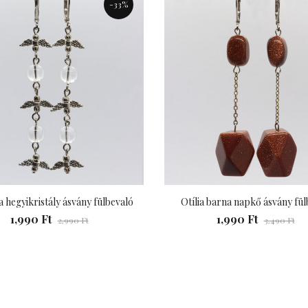
-33%
 hegyikristály ásvány fülbevaló
Otília barna napkő ásvány fül
1,990 Ft
1,990 Ft
2,990 Ft
3,490 Ft