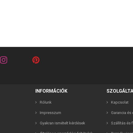
riends barna 2in1 páros karkötő
Best Friends fehér 2in1 páros 
INFORMÁCIÓK
SZOLGÁLT
2,990 Ft
2,990 Ft
Rólunk
Kapcsolat
Impresszum
Garancia és e
Gyakran ismételt kérdések
Szállítás és 