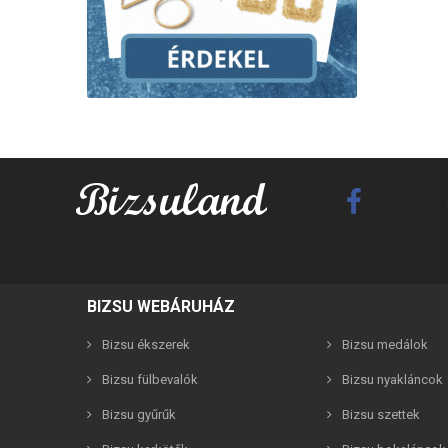
Best F
BIZSU WEBÁRUHÁZ
Bizsu ékszerek
Bizsu medálok
Bizsu fülbevalók
Bizsu nyakláncok
Bizsu gyűrűk
Bizsu szettek