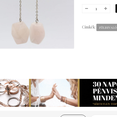
Címkék:
FÜLBEVALÓ
everly Bizsu Statement