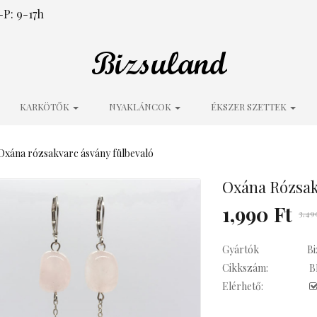
P: 9-17h
KARKÖTŐK
NYAKLÁNCOK
ÉKSZER SZETTEK
Oxána rózsakvarc ásvány fülbevaló
Oxána Rózsak
1,990 Ft
3,49
Gyártók
Bi
Cikkszám:
B
Elérhető: