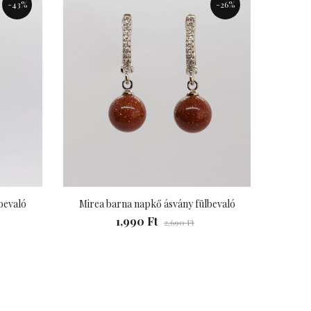
-43%
-26%
bevaló
Mirea barna napkő ásvány fülbevaló
Mire
1,990 Ft
2,690 Ft