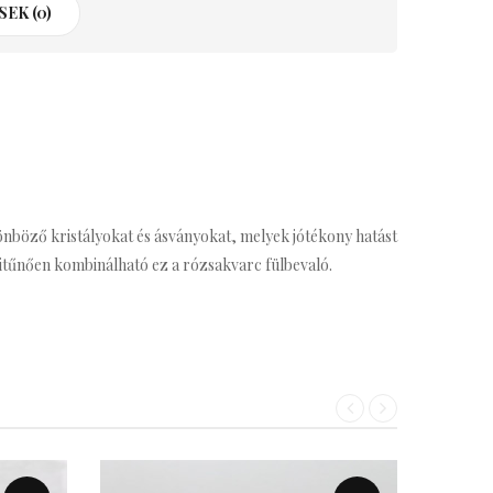
EK (0)
lönböző kristályokat és ásványokat, melyek jótékony hatást
itűnően kombinálható ez a rózsakvarc fülbevaló.
«
»