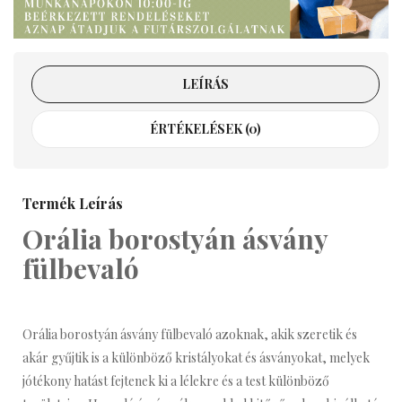
LEÍRÁS
ÉRTÉKELÉSEK (0)
Termék Leírás
Orália borostyán ásvány
fülbevaló
Orália borostyán ásvány fülbevaló azoknak, a
kik szeretik és
akár gyűjtik is a különböző kristályokat és ásványokat, melyek
jótékony hatást fejtenek ki a lélekre és a test különböző