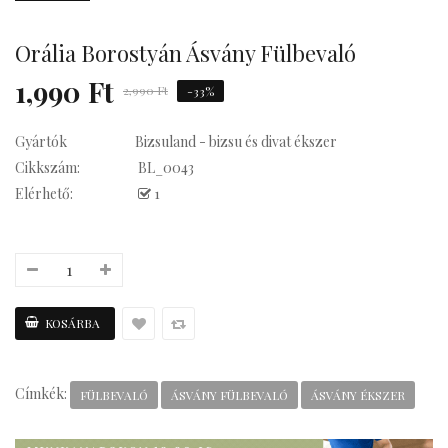
su Statement
Orália Borostyán Ásvány Fülbevaló
1,990 Ft
2,990 Ft
-33%
Gyártók
Bizsuland - bizsu és divat ékszer
Kávés
Cikkszám:
BL_0043
Elérhető:
1
Címkék:
FÜLBEVALÓ
ÁSVÁNY FÜLBEVALÓ
ÁSVÁNY ÉKSZER