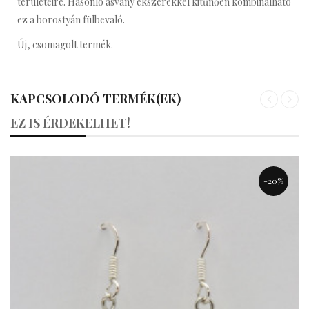
területeire.
Hasonló
ásvány ékszerekkel kitűnően kombinálható
ez a borostyán fülbevaló.
Új, csomagolt termék.
KAPCSOLODÓ TERMÉK(EK)
«
»
EZ IS ÉRDEKELHET!
-20%