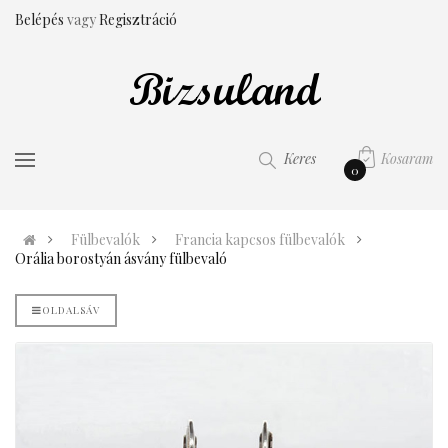
Belépés
vagy
Regisztráció
Kosaram
Keres
0
Fülbevalók
Francia kapcsos fülbevalók
Orália borostyán ásvány fülbevaló
OLDALSÁV