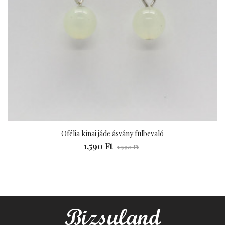
Ofélia kínai jáde ásvány fülbevaló
1,590 Ft
1,990 Ft