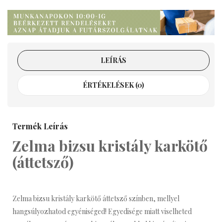
LEÍRÁS
ÉRTÉKELÉSEK (0)
Termék Leírás
Zelma bizsu kristály karkötő
(áttetsző)
Zelma bizsu kristály karkötő áttetsző színben, mellyel
hangsúlyozhatod egyéniséged! Egyedisége miatt viselheted