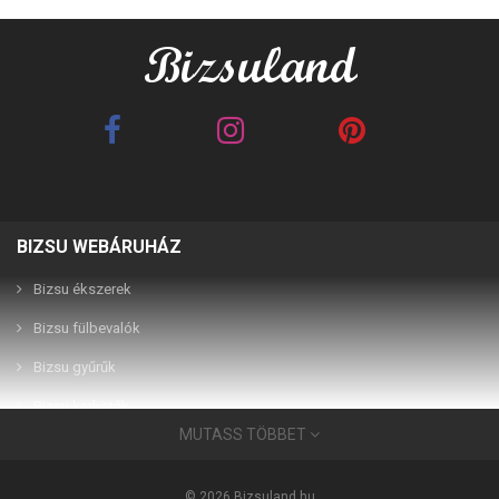
BIZSU WEBÁRUHÁZ
Best Friends barna 2in1
Best Friends fehér 2in1
páros karkötő
páros karkötő
Bizsu ékszerek
Bizsu fülbevalók
2,990 Ft
2,990 Ft
Bizsu gyűrűk
Bizsu karkötők
MUTASS TÖBBET
Bizsu ékszerek
Használati útmutató
© 2026 Bizsuland.hu