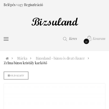
Belépés
vagy
Regisztráció
Kosaram
Keres
0
Márka
Bizsuland - bizsu és divat ékszer
Zelma bizsu kristály karkötő
OLDALSÁV