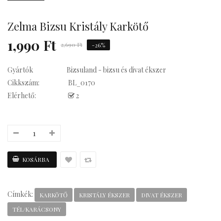
Zelma Bizsu Kristály Karkötő
Kávés
1,990 Ft
2,690 Ft
-26%
Gyártók
Bizsuland - bizsu és divat ékszer
Cikkszám:
BL_0170
Elérhető:
2
Címkék:
KARKÖTŐ
KRISTÁLY ÉKSZER
DIVAT ÉKSZER
TÉL/KARÁCSONY