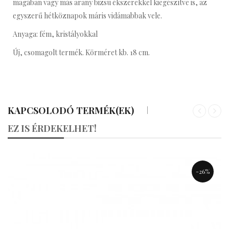
magában vagy más arany bizsu ékszerekkel kiegészítve is, az
egyszerű hétköznapok máris vidámabbak vele.
Anyaga: fém, kristályokkal
Új, csomagolt termék. Körméret kb. 18 cm.
KAPCSOLODÓ TERMÉK(EK)
«
»
EZ IS ÉRDEKELHET!
-26%