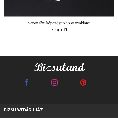
Veron fényképezőgép bizsu nyaklánc
2,490 Ft
BIZSU WEBÁRUHÁZ
Best Friends barna 2in1
Best Friends fehér 2in1
páros karkötő
páros karkötő