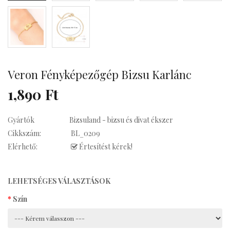
Kávés
Veron Fényképezőgép Bizsu Karlánc
1,890 Ft
Gyártók
Bizsuland - bizsu és divat ékszer
Cikkszám:
BL_0209
Elérhető:
Értesítést kérek!
LEHETSÉGES VÁLASZTÁSOK
Szín