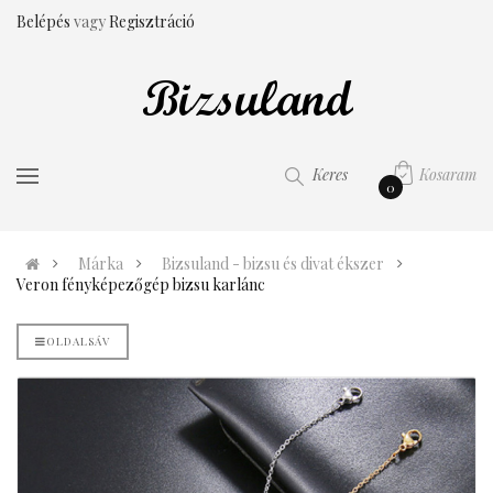
Belépés
vagy
Regisztráció
Kosaram
Keres
0
Márka
Bizsuland - bizsu és divat ékszer
Veron fényképezőgép bizsu karlánc
OLDALSÁV