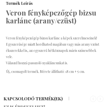
Termék Leírás
Veron fényképezőgép bizsu
karlánc (arany/ezüst)
Veron fényképezőgép bizsu karlánc a képek szerelmeseinek!
Egyszerűsége miatt hordhatod magában vagy más arany/ezüst
ékszerekkel is, az egyszerű hétköznapok máris színesebbek
vele.
Válaszd hozzá passzoló nyakláncunkat is.
Új, csomagolt termék. Mérete állítható: 18 cm + 5 cm.
KAPCSOLODÓ TERMÉK(EK)
«
»
EZ IS ÉRDEKELHET!