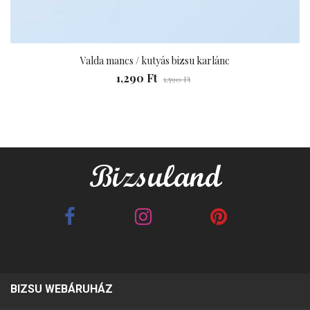
Valda mancs / kutyás bizsu karlánc
1,290 Ft
1,590 Ft
BIZSU WEBÁRUHÁZ
Best Friends barna 2in1
Best Friends fehér 2in1
páros karkötő
páros karkötő