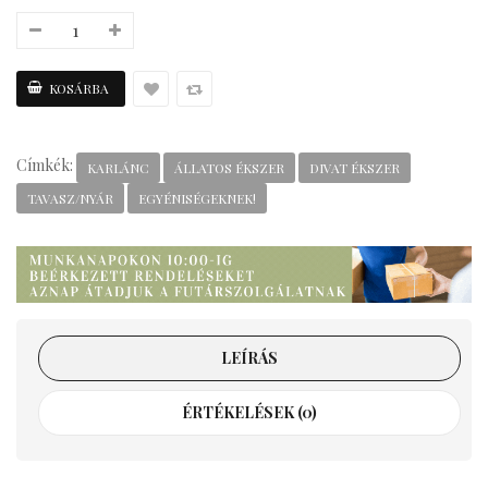
Címkék:
KARLÁNC
ÁLLATOS ÉKSZER
DIVAT ÉKSZER
TAVASZ/NYÁR
EGYÉNISÉGEKNEK!
LEÍRÁS
ÉRTÉKELÉSEK (0)