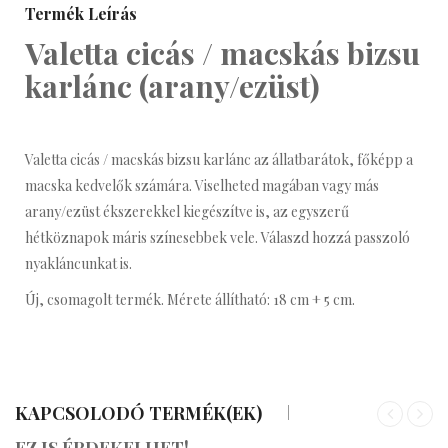
Termék Leírás
Valetta cicás / macskás bizsu
karlánc (arany/ezüst)
Valetta cicás / macskás bizsu karlánc az állatbarátok, főképp a
macska kedvelők számára. Viselheted magában vagy más
arany/ezüst ékszerekkel kiegészítve is, az egyszerű
hétköznapok máris színesebbek vele. Válaszd hozzá passzoló
nyakláncunkat is.
Új, csomagolt termék. Mérete állítható: 18 cm + 5 cm.
KAPCSOLODÓ TERMÉK(EK)
«
»
EZ IS ÉRDEKELHET!