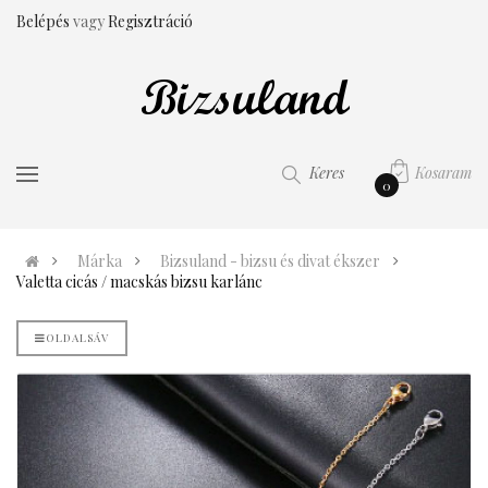
Belépés
vagy
Regisztráció
Kosaram
Keres
0
Márka
Bizsuland - bizsu és divat ékszer
Valetta cicás / macskás bizsu karlánc
OLDALSÁV