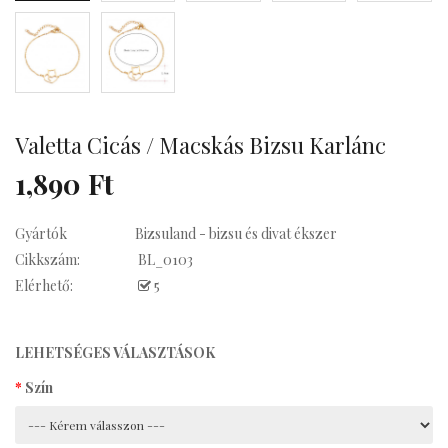
Kávés
Valetta Cicás / Macskás Bizsu Karlánc
1,890 Ft
Gyártók
Bizsuland - bizsu és divat ékszer
Cikkszám:
BL_0103
Elérhető:
5
LEHETSÉGES VÁLASZTÁSOK
Szín