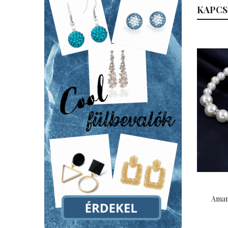
KAPCS
Aman