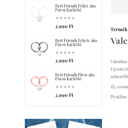
Best Friends Fehér 2in1
B
Páros Karkötő
2,990 Ft
Termék 
Vale
Best Friends Fekete 2in1
B
Páros Karkötő
2,990 Ft
Valentina
Egyszerűs
Best Friends Piros 2in1
C
színesebb
Páros Karkötő
Új, csoma
2,990 Ft
Nyaklánc 