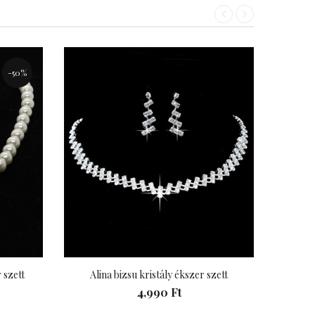
«
»
-50%
 szett
Alina bizsu kristály ékszer szett
Café b
4,990 Ft