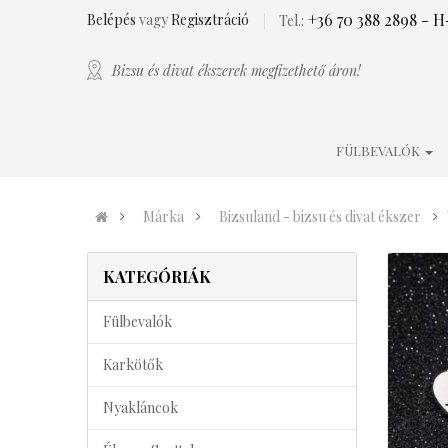
+36 70 388 2898
- H-
Belépés
vagy
Regisztráció
Tel.:
Bizsu és divat ékszerek megfizethető áron!
FÜLBEVALÓK
Márka
Bizsuland - bizsu és divat ékszer
KATEGÓRIÁK
Fülbevalók
Karkötők
Nyakláncok