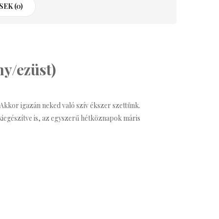
EK (0)
ny/ezüst)
 Akkor igazán neked való szív ékszer szettünk.
iegészítve is, az egyszerű hétköznapok máris