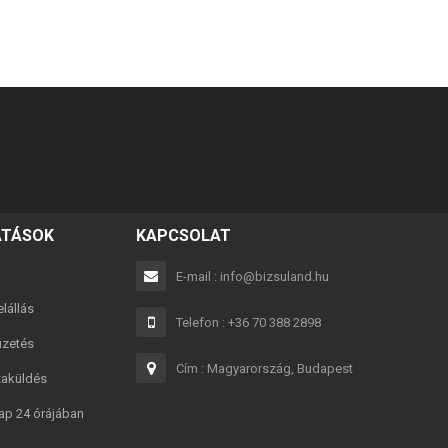
ATÁSOK
KAPCSOLAT
E-mail : info@bizsuland.hu
lállás
Telefon : +36 70 388 2898
fizetés
Cím : Magyarország, Budapest
karkötő
zaküldés
Best Friends fekete 2in1 páros karkötő
Best F
ap 24 órájában
2,990 Ft