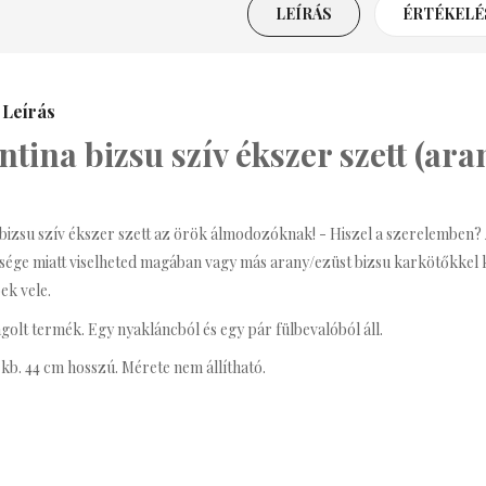
LEÍRÁS
ÉRTÉKELÉS
renda Bizsu Statement
Nyaklánc
3,590 Ft
Leírás
ntina bizsu szív ékszer szett (ara
ritney Bizsu Statement
Nyaklánc
3,990 Ft
 bizsu szív ékszer szett az örök álmodozóknak! - Hiszel a szerelemben?
ége miatt viselheted magában vagy más arany/ezüst bizsu karkötőkkel k
afé Bizsu Kávés
ek vele.
Nyaklánc
golt termék. Egy nyakláncból és egy pár fülbevalóból áll.
990 Ft
kb. 44 cm hosszú. Mérete nem állítható.