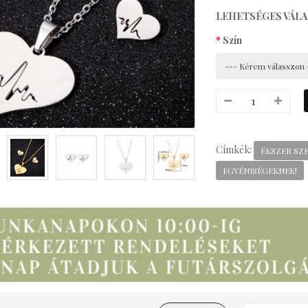
LEHETSÉGES VÁL
Szín
Címkék:
ÉKSZER SZ
EGYÉNISÉGEKNEK!
everly Bizsu Statement
Nyaklánc
3,990 Ft