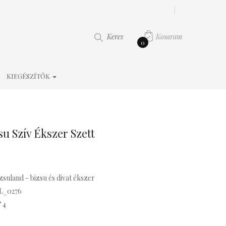
Kosaram
Keres
0
KIEGÉSZÍTŐK
su Szív Ékszer Szett
zsuland - bizsu és divat ékszer
L_0276
4