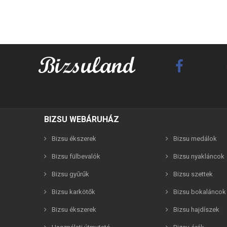
BIZSU WEBÁRUHÁZ
Bizsu ékszerek
Bizsu medálok
Bizsu fülbevalók
Bizsu nyakláncok
Bizsu gyűrűk
Bizsu szettek
Bizsu karkötők
Bizsu bokaláncok
Best F
Bizsu ékszerek
Bizsu hajdíszek