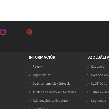
INFORMÁCIÓK
SZOLGÁLT
Rólunk
Kapcsolat
Impresszum
Garancia és e
Gyakran ismételt kérdések
Szállítás és 
riends barna 2in1 páros karkötő
Általános szerződési feltételek
Best Friends fehér 2in1 páros 
Termék viss
Adatkezelési tájékoztató
Segítség a n
2,990 Ft
2,990 Ft