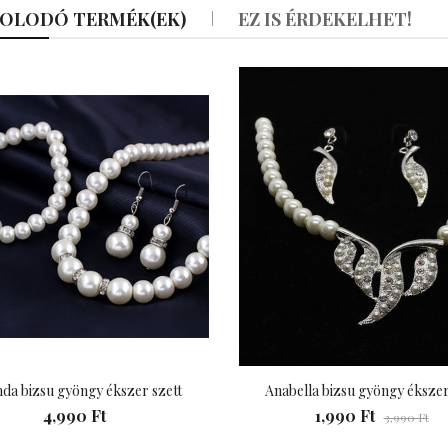
OLODÓ TERMÉK(EK)
EZ IS ÉRDEKELHET!
da bizsu gyöngy ékszer szett
Anabella bizsu gyöngy ékszer
4,990 Ft
1,990 Ft
3,990 Ft