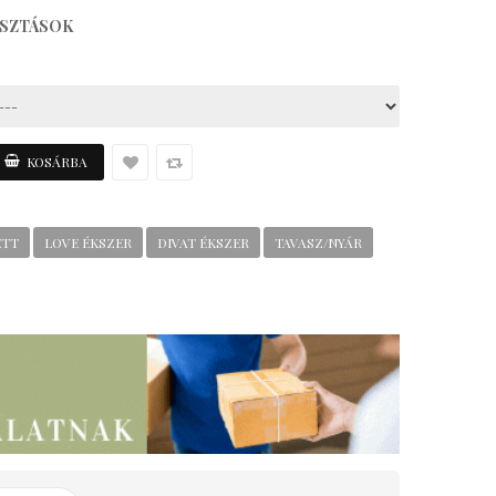
ASZTÁSOK
ETT
LOVE ÉKSZER
DIVAT ÉKSZER
TAVASZ/NYÁR