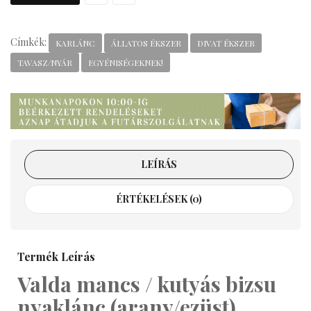
Címkék:
KARLÁNC
ÁLLATOS ÉKSZER
DIVAT ÉKSZER
TAVASZ/NYÁR
EGYÉNISÉGEKNEK!
LEÍRÁS
ÉRTÉKELÉSEK (0)
Termék Leírás
Valda mancs / kutyás bizsu
nyaklánc (arany/ezüst)