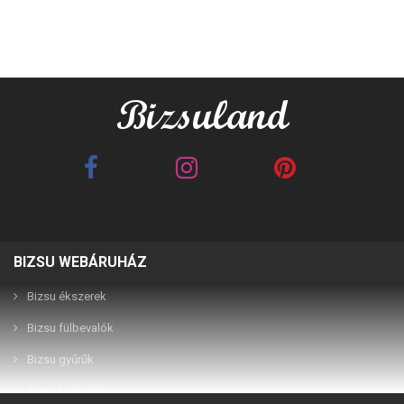
BIZSU WEBÁRUHÁZ
Best Friends barna 2in1
Best Friends fehér 2in1
páros karkötő
páros karkötő
Bizsu ékszerek
Bizsu fülbevalók
2,990 Ft
2,990 Ft
Bizsu gyűrűk
Bizsu karkötők