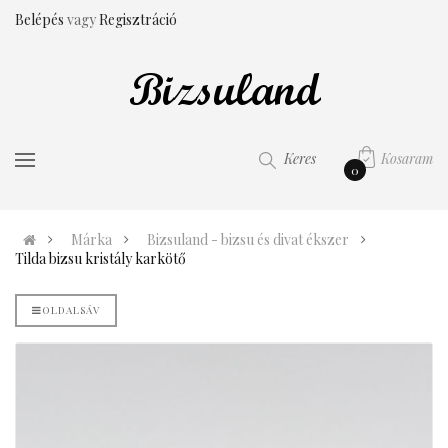
Belépés
vagy
Regisztráció
Kosaram
Keres
0
Márka
Bizsuland - bizsu és divat ékszer
Tilda bizsu kristály karkötő
OLDALSÁV