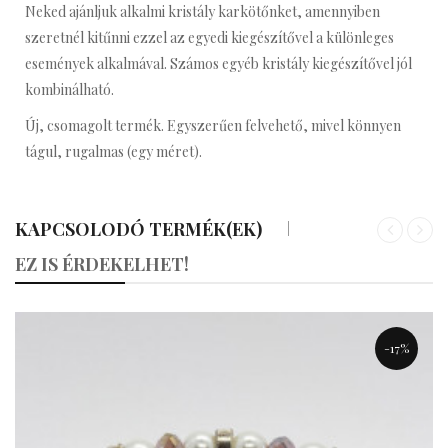
Neked ajánljuk alkalmi kristály karkötőnket, amennyiben
szeretnél kitűnni ezzel az egyedi kiegészítővel a különleges
események alkalmával. Számos egyéb kristály kiegészítővel jól
kombinálható.
Új, csomagolt termék. Egyszerűen felvehető, mivel könnyen
tágul, rugalmas (egy méret).
KAPCSOLODÓ TERMÉK(EK)
«
»
EZ IS ÉRDEKELHET!
-17%