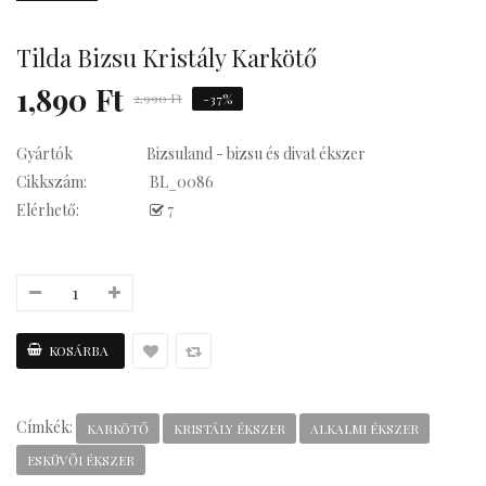
Tilda Bizsu Kristály Karkötő
Kávés
1,890 Ft
2,990 Ft
-37%
Gyártók
Bizsuland - bizsu és divat ékszer
Cikkszám:
BL_0086
Elérhető:
7
Címkék:
KARKÖTŐ
KRISTÁLY ÉKSZER
ALKALMI ÉKSZER
ESKÜVŐI ÉKSZER