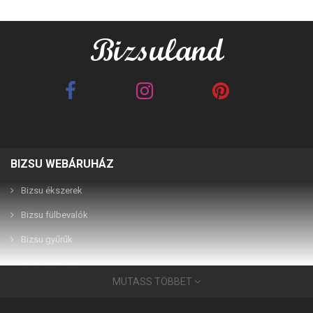
BIZSU WEBÁRUHÁZ
Best Friends barna 2in1
Best Friends fehér 2in1
páros karkötő
páros karkötő
Bizsu ékszerek
Bizsu fülbevalók
2,990 Ft
2,990 Ft
Bizsu gyűrűk
Bizsu karkötők
MUTASS TÖBBET
Bizsu ékszerek
Használati útmutató