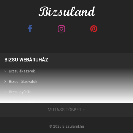
BIZSU WEBÁRUHÁZ
Best Friends barna 2in1
Best Friends fehér 2in1
páros karkötő
páros karkötő
Bizsu ékszerek
Bizsu fülbevalók
2,990 Ft
2,990 Ft
Bizsu gyűrűk
Bizsu karkötők
MUTASS TÖBBET
Bizsu ékszerek
Használati útmutató
© 2026 Bizsuland.hu