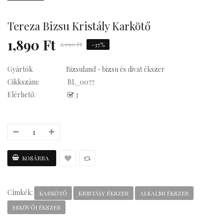
Tereza Bizsu Kristály Karkötő
Kávés
1,890 Ft
2,990 Ft
-37%
Gyártók
Bizsuland - bizsu és divat ékszer
Cikkszám:
BL_0077
Elérhető:
3
Címkék:
KARKÖTŐ
KRISTÁLY ÉKSZER
ALKALMI ÉKSZER
ESKÜVŐI ÉKSZER