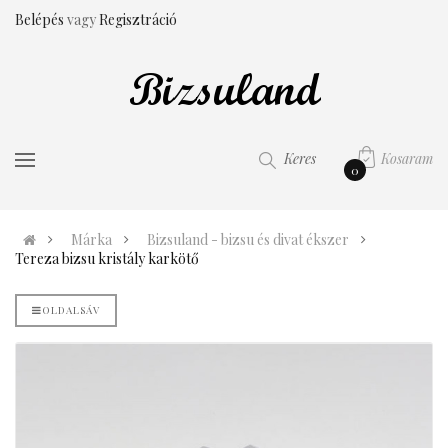
Belépés
vagy
Regisztráció
Kosaram
Keres
0
Márka
Bizsuland - bizsu és divat ékszer
Tereza bizsu kristály karkötő
OLDALSÁV