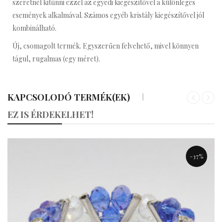
szeretnél kitűnni ezzel az egyedi kiegészítővel a különleges
események alkalmával. Számos egyéb kristály kiegészítővel jól
kombinálható.
Új, csomagolt termék. Egyszerűen felvehető, mivel könnyen
tágul, rugalmas (egy méret).
KAPCSOLODÓ TERMÉK(EK)
«
»
EZ IS ÉRDEKELHET!
-37%