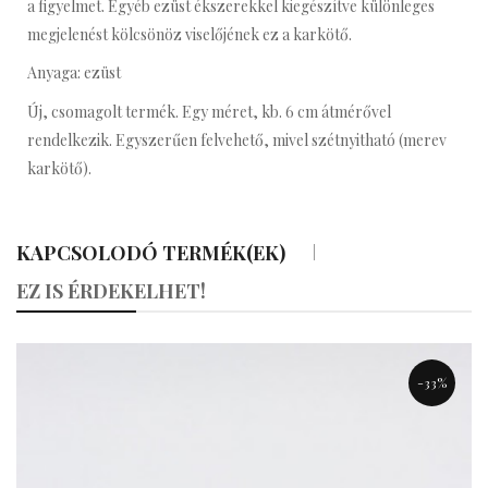
a figyelmet. Egyéb ezüst ékszerekkel kiegészítve különleges
megjelenést kölcsönöz viselőjének ez a karkötő.
Anyaga: ezüst
Új, csomagolt termék. Egy méret, kb. 6 cm átmérővel
rendelkezik. Egyszerűen felvehető, mivel szétnyitható (merev
karkötő).
KAPCSOLODÓ TERMÉK(EK)
«
»
EZ IS ÉRDEKELHET!
-33%