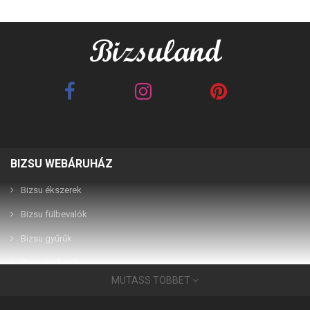
BIZSU WEBÁRUHÁZ
Best Friends barna 2in1
Best Friends fehér 2in1
páros karkötő
páros karkötő
Bizsu ékszerek
Bizsu fülbevalók
2,990 Ft
2,990 Ft
Bizsu gyűrűk
Bizsu karkötők
MUTASS TÖBBET
Bizsu ékszerek