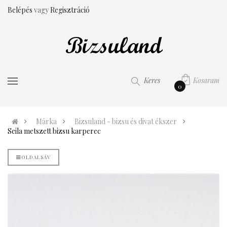
Belépés
vagy
Regisztráció
Kosaram
Keres
0
Márka
Bizsuland - bizsu és divat ékszer
Seila metszett bizsu karperec
OLDALSÁV