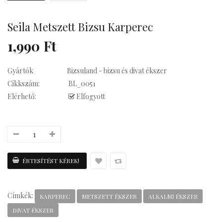
Seila Metszett Bizsu Karperec
Kávés
1,990 Ft
Gyártók
Bizsuland - bizsu és divat ékszer
Cikkszám:
BL_0051
Elérhető:
Elfogyott
Címkék:
KARPEREC
METSZETT ÉKSZER
ALKALMI ÉKSZER
DIVAT ÉKSZER