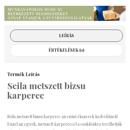
LEÍRÁS
ÉRTÉKELÉSEK (0)
Termék Leírás
Seila metszett bizsu
karperec
Seila metszett bizsu karperec az ezüst ékszerek kedvelőinek!
Ezzel az egyedi, metszett karpereccel a csuklónkra terelhetjük