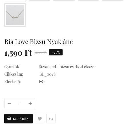
Kávés
Ria Love Bizsu Nyaklánc
1,590 Ft
2,190 Ft
-27%
Gyártók
Bizsuland - bizsu és divat ékszer
Cikkszám:
BL_0018
Elérhető:
1