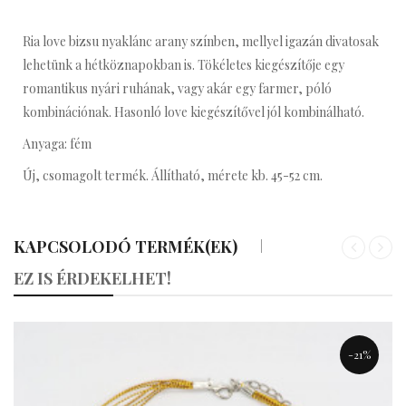
Ria love bizsu nyaklánc arany színben, mellyel igazán divatosak
lehetünk a hétköznapokban is. Tökéletes kiegészítője egy
romantikus nyári ruhának, vagy akár egy farmer, póló
kombinációnak. Hasonló love kiegészítővel jól kombinálható.
Anyaga: fém
Új, csomagolt termék. Állítható, mérete kb. 45-52 cm.
KAPCSOLODÓ TERMÉK(EK)
«
»
EZ IS ÉRDEKELHET!
-21%