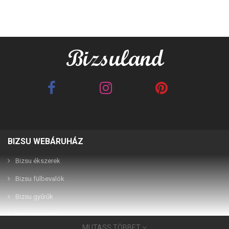
BIZSU WEBÁRUHÁZ
Best Friends barna 2in1
Best Friends fehér 2in1
páros karkötő
páros karkötő
Bizsu ékszerek
Bizsu fülbevalók
2,990 Ft
2,990 Ft
Bizsu gyűrűk
Bizsu karkötők
MUTASS TÖBBET