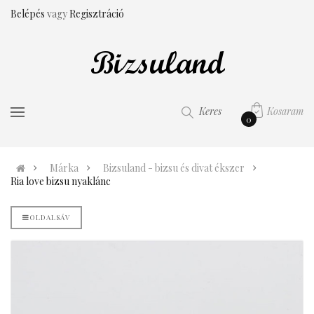
Belépés
vagy
Regisztráció
Kosaram
Keres
0
Márka
Bizsuland - bizsu és divat ékszer
Ria love bizsu nyaklánc
OLDALSÁV