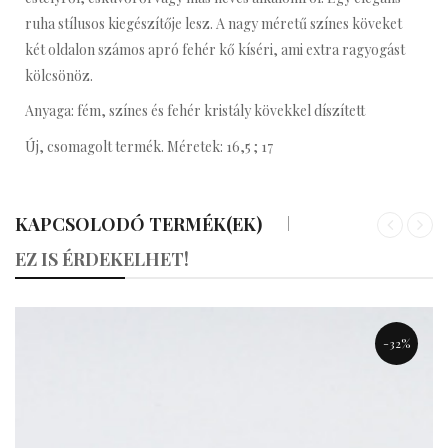
ruha stílusos kiegészítője lesz. A nagy méretű színes köveket
két oldalon számos apró fehér kő kíséri, ami extra ragyogást
kölcsönöz.
Anyaga: fém, színes és fehér kristály kövekkel díszített
Új, csomagolt termék. Méretek: 16,5 ; 17
KAPCSOLODÓ TERMÉK(EK)
«
»
EZ IS ÉRDEKELHET!
-32%