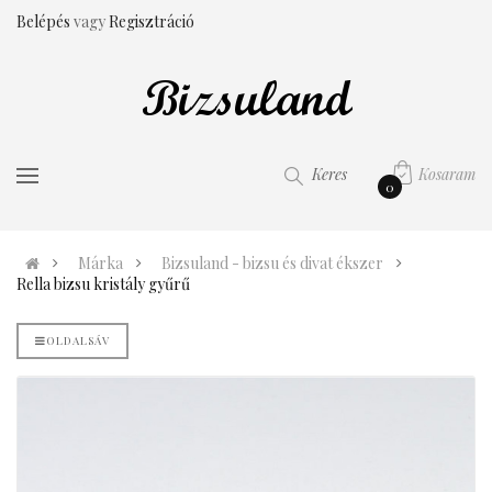
Belépés
vagy
Regisztráció
Kosaram
Keres
0
Márka
Bizsuland - bizsu és divat ékszer
Rella bizsu kristály gyűrű
OLDALSÁV