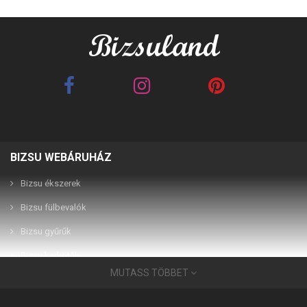
BIZSU WEBÁRUHÁZ
Best Friends barna 2in1
Best Friends fehér 2in1
páros karkötő
páros karkötő
Bizsu ékszerek
Bizsu fülbevalók
2,990 Ft
2,990 Ft
Bizsu gyűrűk
Bizsu karkötők
MUTASS TÖBBET
Bizsu ékszerek
Használati útmutató