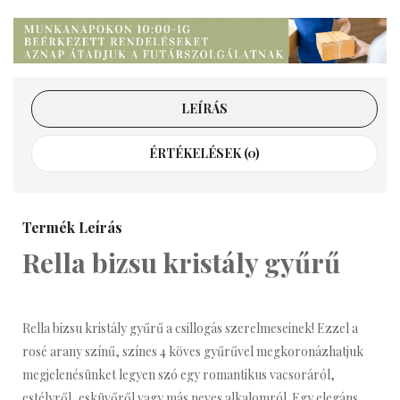
LEÍRÁS
ÉRTÉKELÉSEK (0)
Termék Leírás
Rella bizsu kristály gyűrű
Rella bizsu kristály gyűrű a csillogás szerelmeseinek! Ezzel a
rosé arany színű, színes 4 köves gyűrűvel megkoronázhatjuk
megjelenésünket legyen szó egy romantikus vacsoráról,
estélyről, esküvőről vagy más neves alkalomról. Egy elegáns