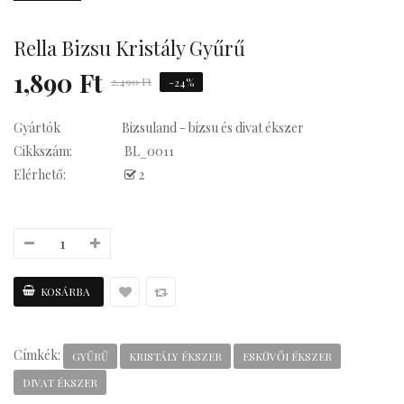
Rella Bizsu Kristály Gyűrű
Kávés
1,890 Ft
2,490 Ft
-24%
Gyártók
Bizsuland - bizsu és divat ékszer
Cikkszám:
BL_0011
Elérhető:
2
Címkék:
GYŰRŰ
KRISTÁLY ÉKSZER
ESKÜVŐI ÉKSZER
DIVAT ÉKSZER