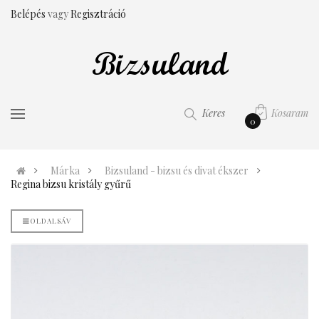
Belépés
vagy
Regisztráció
Kosaram
Keres
0
Márka
Bizsuland - bizsu és divat ékszer
Regina bizsu kristály gyűrű
OLDALSÁV