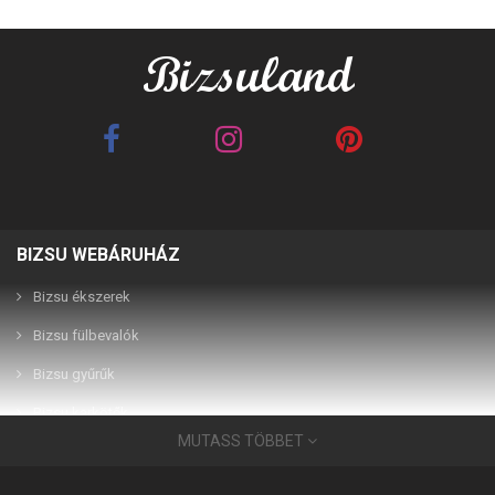
BIZSU WEBÁRUHÁZ
Best Friends barna 2in1
Best Friends fehér 2in1
páros karkötő
páros karkötő
Bizsu ékszerek
Bizsu fülbevalók
2,990 Ft
2,990 Ft
Bizsu gyűrűk
Bizsu karkötők
MUTASS TÖBBET
Bizsu ékszerek
Használati útmutató