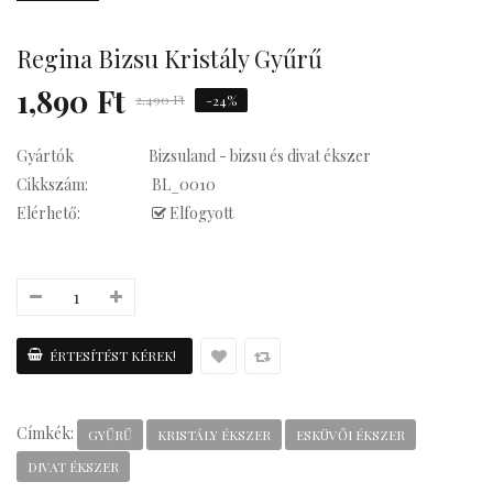
Regina Bizsu Kristály Gyűrű
Kávés
1,890 Ft
2,490 Ft
-24%
Gyártók
Bizsuland - bizsu és divat ékszer
Cikkszám:
BL_0010
Elérhető:
Elfogyott
Címkék:
GYŰRŰ
KRISTÁLY ÉKSZER
ESKÜVŐI ÉKSZER
DIVAT ÉKSZER