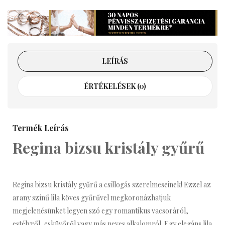
LEÍRÁS
ÉRTÉKELÉSEK (0)
Termék Leírás
Regina bizsu kristály gyűrű
Regina bizsu kristály gyűrű a csillogás szerelmeseinek! Ezzel az
arany színű lila köves gyűrűvel megkoronázhatjuk
megjelenésünket legyen szó egy romantikus vacsoráról,
estélyről, esküvőről vagy más neves alkalomról. Egy elegáns lila