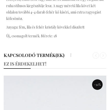
ruha stílusos kiegészítője lesz. A nagy méretű lila követ két
oldalon további 4-4 darab fehér kő kíséri, ami extra ragyogást
kölcsönöz.
Anyaga: fém, lila és fehér kristály kövekkel díszített
Új, csomagolt termék. Mérete: 18
KAPCSOLODÓ TERMÉK(EK)
«
»
EZ IS ÉRDEKELHET!
-32%