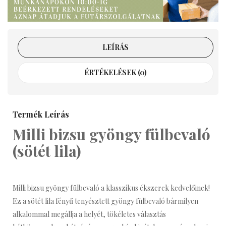
LEÍRÁS
ÉRTÉKELÉSEK (0)
Termék Leírás
Milli bizsu gyöngy fülbevaló
(sötét lila)
Milli bizsu gyöngy fülbevaló a klasszikus ékszerek kedvelőinek!
Ez a sötét lila fényű tenyésztett gyöngy fülbevaló bármilyen
alkalommal megállja a helyét, tökéletes választás