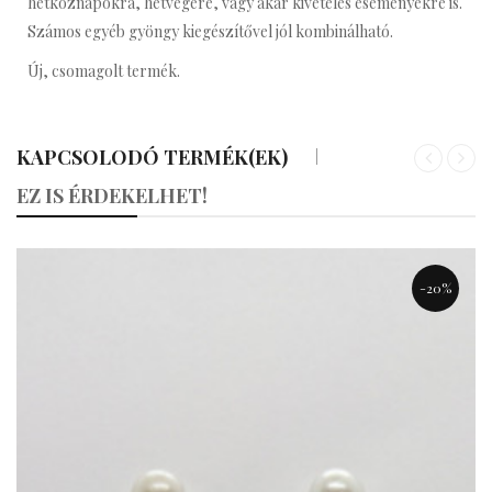
hétköznapokra, hétvégére, vagy akár kivételes eseményekre is.
Számos egyéb gyöngy kiegészítővel jól kombinálható.
Új, csomagolt termék.
KAPCSOLODÓ TERMÉK(EK)
«
»
EZ IS ÉRDEKELHET!
-20%