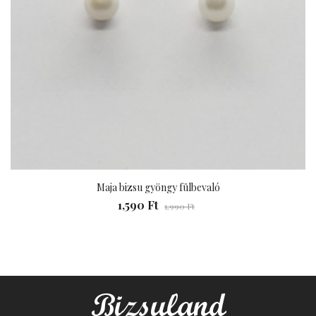
Maja bizsu gyöngy fülbevaló
1,590 Ft
1,990 Ft