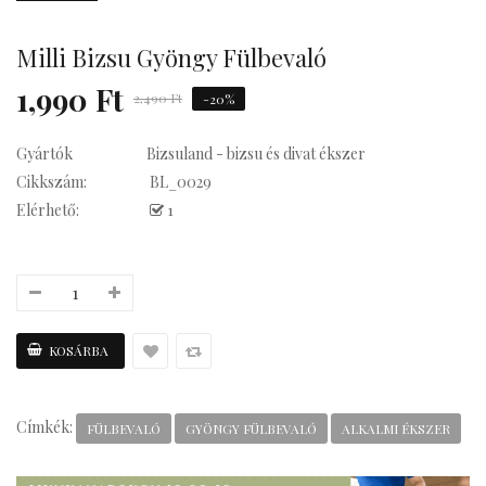
Milli Bizsu Gyöngy Fülbevaló
Kávés
1,990 Ft
2,490 Ft
-20%
Gyártók
Bizsuland - bizsu és divat ékszer
Cikkszám:
BL_0029
Elérhető:
1
Címkék:
FÜLBEVALÓ
GYÖNGY FÜLBEVALÓ
ALKALMI ÉKSZER