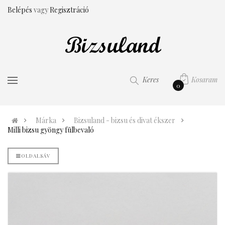
Belépés
vagy
Regisztráció
Kosaram
Keres
0
Márka
Bizsuland - bizsu és divat ékszer
Milli bizsu gyöngy fülbevaló
OLDALSÁV