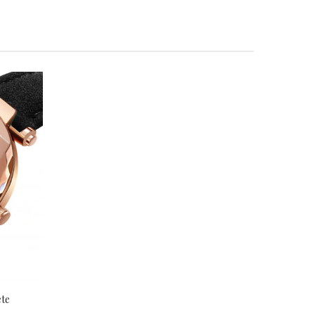
«
»
ete