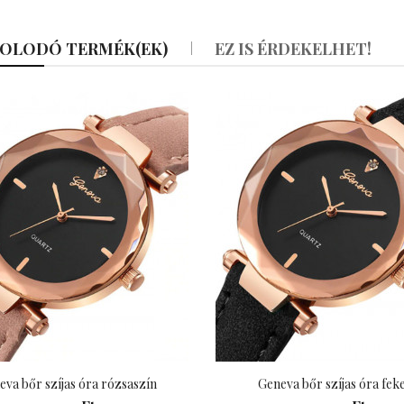
OLODÓ TERMÉK(EK)
EZ IS ÉRDEKELHET!
eva bőr szíjas óra rózsaszín
Geneva bőr szíjas óra fek