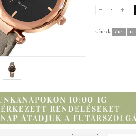
Címkék:
ÓRA
KI
everly Bizsu Statement
Nyaklánc
3,990 Ft