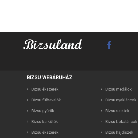
BIZSU WEBÁRUHÁZ
Bizsu ékszerek
Bizsu medálok
Bizsu fülbevalók
Bizsu nyakláncok
Bizsu gyűrűk
Bizsu szettek
Bizsu karkötők
Bizsu bokaláncok
Best F
Bizsu ékszerek
Bizsu hajdíszek