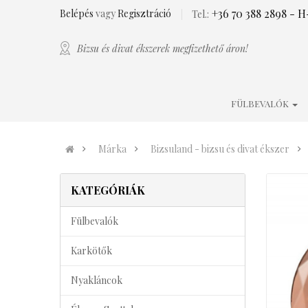
+36 70 388 2898
- H-
Belépés
vagy
Regisztráció
Tel.:
Bizsu és divat ékszerek megfizethető áron!
FÜLBEVALÓK
Márka
Bizsuland - bizsu és divat ékszer
KATEGÓRIÁK
Fülbevalók
Karkötők
Nyakláncok