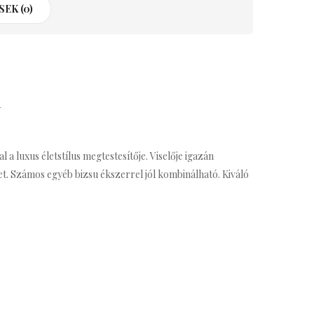
EK (0)
n
a luxus életstílus megtestesítője. Viselője igazán
et. Számos egyéb bizsu ékszerrel jól kombinálható. Kiváló