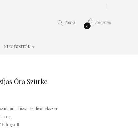
Kosaram
Keres
0
KIEGÉSZÍTŐK
íjas Óra Szürke
zsuland - bizsu és divat ékszer
L_0173
Elfogyott