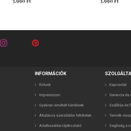
3,990 Ft
3,990 Ft
INFORMÁCIÓK
SZOLGÁLT
Rólunk
Kapcsolat
Impresszum
Garancia és e
Gyakran ismételt kérdések
Szállítás és 
riends barna 2in1 páros karkötő
Általános szerződési feltételek
Best Friends fehér 2in1 páros 
Termék viss
Adatkezelési tájékoztató
Segítség a n