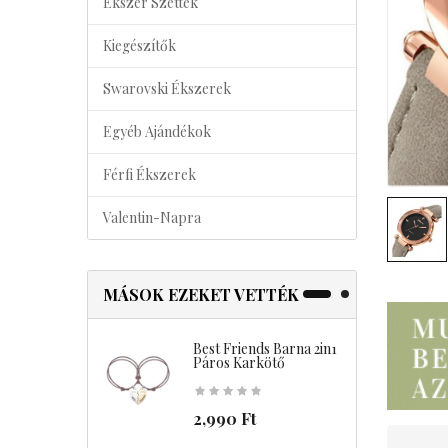
Ékszer Szettek
Kiegészítők
Swarovski Ékszerek
Egyéb Ajándékok
Férfi Ékszerek
Valentin-Napra
MÁSOK EZEKET VETTÉK
Best Friends Barna 2in1
B
Páros Karkötő
2,990 Ft