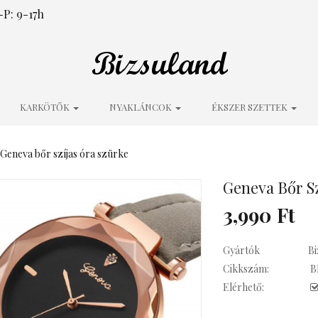
P: 9-17h
KARKÖTŐK
NYAKLÁNCOK
ÉKSZER SZETTEK
Geneva bőr szíjas óra szürke
Geneva Bőr Sz
3,990 Ft
Gyártók
Bi
Cikkszám:
B
Elérhető: