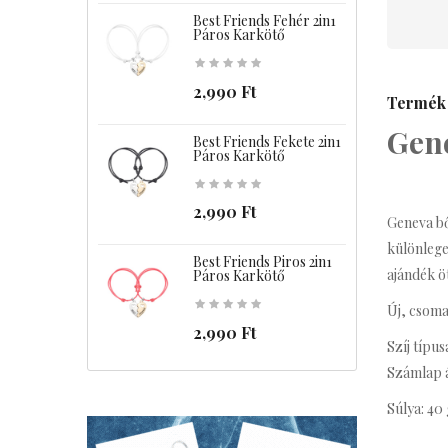
Best Friends Fehér 2in1
B
Páros Karkötő
2,990 Ft
Termék 
Gene
Best Friends Fekete 2in1
B
Páros Karkötő
2,990 Ft
Geneva bő
különlege
Best Friends Piros 2in1
C
ajándék ö
Páros Karkötő
Új, csoma
2,990 Ft
Szíj típus
Számlap á
Súlya: 40 