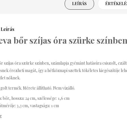
LEÍRÁS
ÉRTÉKELÉS
renda Bizsu Statement
Nyaklánc
3,590 Ft
Leírás
va bőr szíjas óra szürke színbe
ritney Bizsu Statement
Nyaklánc
3,990 Ft
r szíjas óra szürke színben, számlapja gyémánt hatásúra csiszolt, ezáltal 
snek érezheti magát, így a hétköznapi szettek tökéletes kiegészítője leh
afé Bizsu Kávés
tlet nőknek.
Nyaklánc
golt termék. Mérete állítható. Nem vízálló.
990 Ft
a: bőr, hossza: 24 cm, szélessége: 1,6 cm
tmérője: 3,3 cm, vastagsága: 1 cm
g