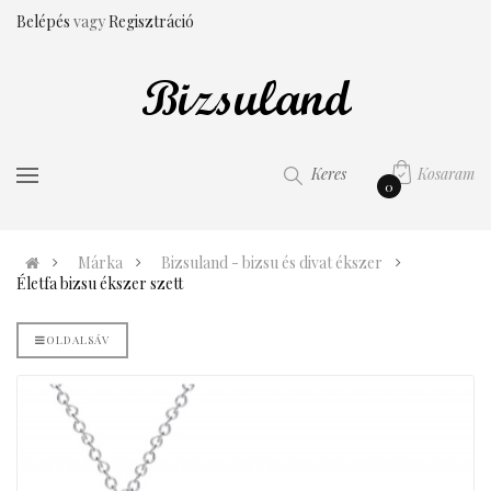
Belépés
vagy
Regisztráció
Kosaram
Keres
0
Márka
Bizsuland - bizsu és divat ékszer
Életfa bizsu ékszer szett
OLDALSÁV