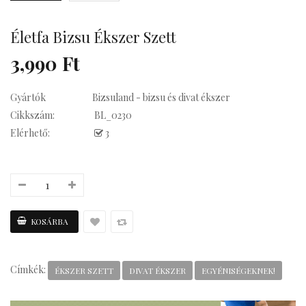
Életfa Bizsu Ékszer Szett
Kávés
3,990 Ft
Gyártók
Bizsuland - bizsu és divat ékszer
Cikkszám:
BL_0230
Elérhető:
3
Címkék:
ÉKSZER SZETT
DIVAT ÉKSZER
EGYÉNISÉGEKNEK!