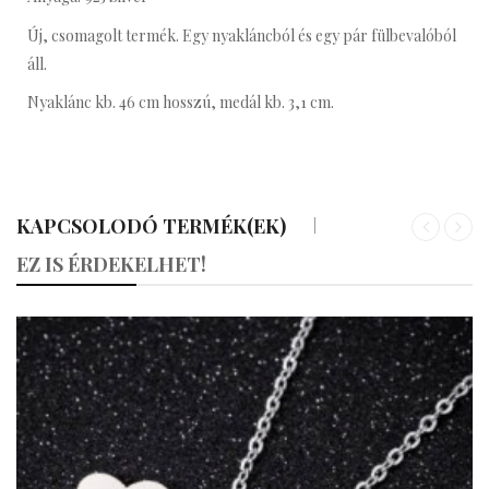
Új, csomagolt termék. Egy nyakláncból és egy pár fülbevalóból
áll.
Nyaklánc kb. 46 cm hosszú, medál kb. 3,1 cm.
KAPCSOLODÓ TERMÉK(EK)
«
»
EZ IS ÉRDEKELHET!