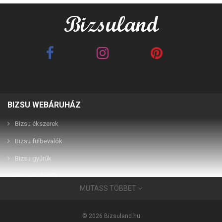
BIZSU WEBÁRUHÁZ
Best Friends barna 2in1
Best Friends fehér 2in1
páros karkötő
páros karkötő
Bizsu ékszerek
Bizsu fülbevalók
2,990 Ft
2,990 Ft
Bizsu gyűrűk
Bizsu karkötők
MUTASS TÖBBET
Bizsu ékszerek
Használati útmutató
© 2026 Bizsuland.hu