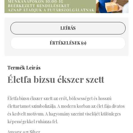
LEÍRÁS
ÉRTÉKELÉSEK (0)
Termék Leírás
Életfa bizsu ékszer szett
Életfa bizsu ékszer szett az erőt, bölcsességet és hosszú
élettartamot szimbolizálja. A modern korban az élet fája divatos
és kedvelt motívum. A hagyomány szerint viselőjét különleges
képességekkel ruházza fel.
Anyaga: 925 Silver