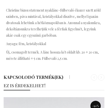
Christine bizsu statement nyaklánc-fülbevaló ékszer szett zöld
színben, páva mintával, kristályokkal díszítve, mellyel igazán
divatosak lehetünk a hétköznapokban is. Azonnal a nyakunkra,
dekoltázsunkra terelhetjük vele a férfiak figyelmét, legyünk
akár csak egy egyszínű garbóban.
Anyaga: fém, kristályokkal
Új, csomagolt termék. A lánc hossza két oldalt kb. 20 + 20 cm,
mérete állítható + 5 cm. Fülbevaló 2,5 cm.
KAPCSOLODÓ TERMÉK(EK)
«
»
EZ IS ÉRDEKELHET!
-50%