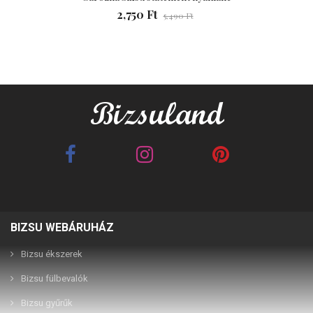
2,750 Ft
5,490 Ft
BIZSU WEBÁRUHÁZ
Best Friends barna 2in1
Best Friends fehér 2in1
páros karkötő
páros karkötő
Bizsu ékszerek
Bizsu fülbevalók
2,990 Ft
2,990 Ft
Bizsu gyűrűk