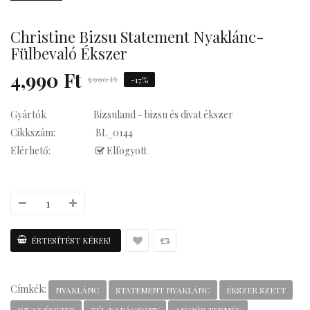
Christine Bizsu Statement Nyaklánc-
Kávés
Fülbevaló Ékszer
4,990 Ft
5,990 Ft
-17%
Gyártók
Bizsuland - bizsu és divat ékszer
Cikkszám:
BL_0144
Elérhető:
Elfogyott
Címkék:
NYAKLÁNC
STATEMENT NYAKLÁNC
ÉKSZER SZETT
DIVAT ÉKSZER
TÉL/KARÁCSONY
AKCIÓS TERMÉK