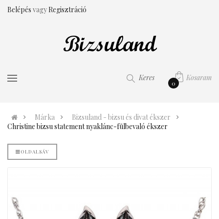
Belépés
vagy
Regisztráció
Kosaram
Keres
0
Márka
Bizsuland - bizsu és divat ékszer
Christine bizsu statement nyaklánc-fülbevaló ékszer
OLDALSÁV