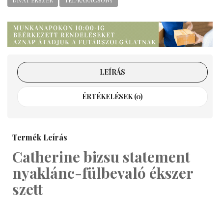
DIVAT ÉKSZER
TÉL/KARÁCSONY
LEÍRÁS
ÉRTÉKELÉSEK (0)
Termék Leírás
Catherine bizsu statement
nyaklánc-fülbevaló ékszer
szett