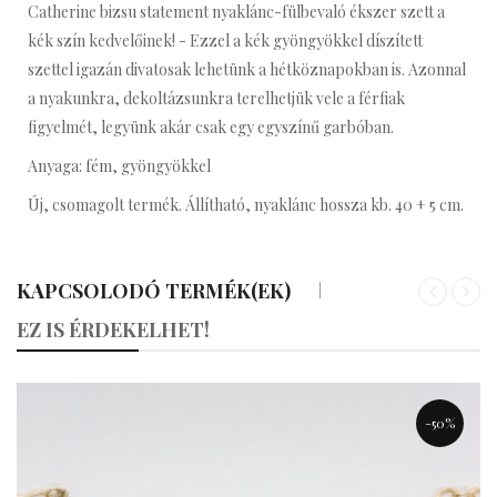
Catherine bizsu statement nyaklánc-fülbevaló ékszer szett a
kék szín kedvelőinek! - Ezzel a kék gyöngyökkel díszített
szettel igazán divatosak lehetünk a hétköznapokban is. Azonnal
a nyakunkra, dekoltázsunkra terelhetjük vele a férfiak
figyelmét, legyünk akár csak egy egyszínű garbóban.
Anyaga: fém, gyöngyökkel
Új, csomagolt termék. Állítható, nyaklánc hossza kb. 40 + 5 cm.
KAPCSOLODÓ TERMÉK(EK)
«
»
EZ IS ÉRDEKELHET!
-50%