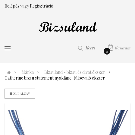
Belépés
vagy
Regisztráció
Kosaram
Keres
0
Márka
Bizsuland - bizsu és divat ékszer
Catherine bizsu statement nyaklánc-fülbevaló ékszer
OLDALSÁV