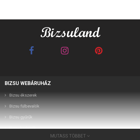
BIZSU WEBÁRUHÁZ
Best Friends barna 2in1
Best Friends fehér 2in1
páros karkötő
páros karkötő
Bizsu ékszerek
Bizsu fülbevalók
2,990 Ft
2,990 Ft
Bizsu gyűrűk
Bizsu karkötők
MUTASS TÖBBET
Bizsu ékszerek