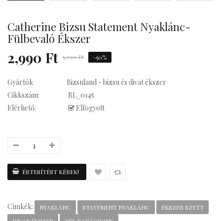
Catherine Bizsu Statement Nyaklánc-
Kávés
Fülbevaló Ékszer
2,990 Ft
5,990 Ft
-50%
Gyártók
Bizsuland - bizsu és divat ékszer
Cikkszám:
BL_0145
Elérhető:
Elfogyott
Címkék:
NYAKLÁNC
STATEMENT NYAKLÁNC
ÉKSZER SZETT