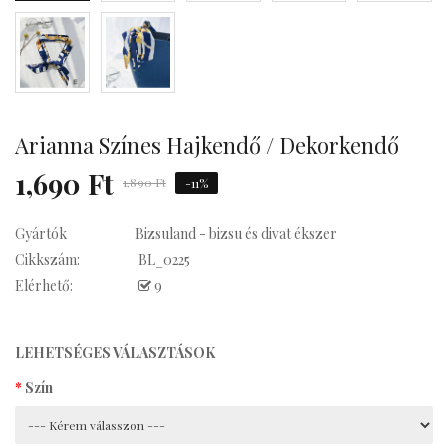
Kávés
Arianna Színes Hajkendő / Dekorkendő
1,690 Ft
1,890 Ft
-11%
Gyártók
Bizsuland - bizsu és divat ékszer
Cikkszám:
BL_0225
Elérhető:
9
LEHETSÉGES VÁLASZTÁSOK
Szín