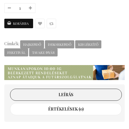
Címkék:
HAJKENDŐ
DEKORKENDŐ
KIEGÉSZÍTŐ
FESZTIVÁL
TAVASZ/NYÁR
LEÍRÁS
ÉRTÉKELÉSEK (0)