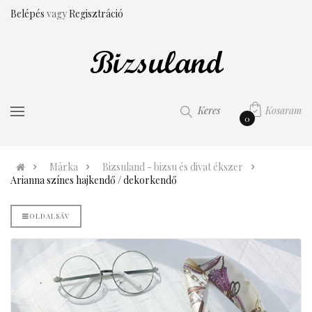
Belépés
vagy
Regisztráció
Kosaram
Keres
0
Márka
Bizsuland - bizsu és divat ékszer
Arianna színes hajkendő / dekorkendő
OLDALSÁV