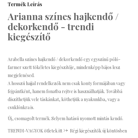
Termék Leírás
Arianna színes hajkendő /
dekorkendő - trendi
kiegészítő
Arabella színes hajkendő / dekorkendő egy egyszínű póló-
farmer szett tökéletes kiegészítője, mindenképp bájos lesz
megjelenésed.
A hosszú hajjal rendelkezők nem csak konty formájában vagy
fejpántként, hanem fonatba rejtve is használhatják. Továbbá
díszíthetjük vele táskánkat, köthetjük a nyakunkba, vagy a
csuklónkra is.
Új, csomagolt termék. Selyem hatású nyomott mintás kendő.
->
TRENDI-VAGYOK ötletek itt
Régi kiegészítők új köntösben