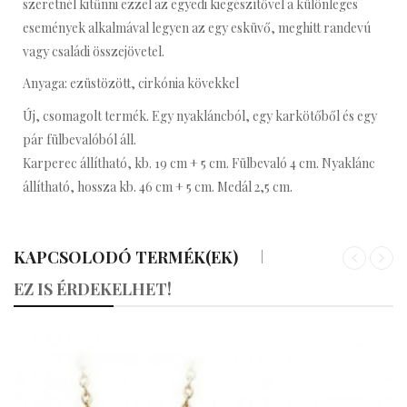
szeretnél kitűnni ezzel az egyedi kiegészítővel a különleges
események alkalmával legyen az egy esküvő, meghitt randevú
vagy családi összejövetel.
Anyaga: ezüstözött, cirkónia kövekkel
Új, csomagolt termék. Egy nyakláncból, egy karkötőből és egy
pár fülbevalóból áll.
Karperec állítható, kb. 19 cm + 5 cm. Fülbevaló 4 cm. Nyaklánc
állítható, hossza kb. 46 cm + 5 cm. Medál 2,5 cm.
KAPCSOLODÓ TERMÉK(EK)
«
»
EZ IS ÉRDEKELHET!