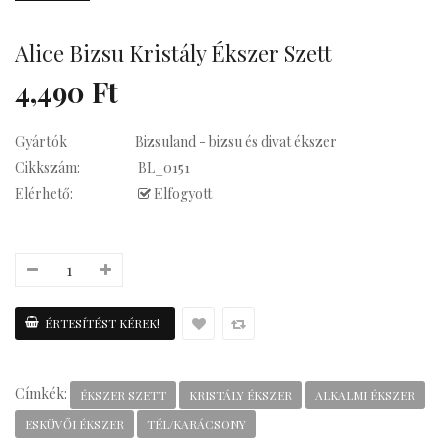
Alice Bizsu Kristály Ékszer Szett
Kávés
4,490 Ft
Gyártók
Bizsuland - bizsu és divat ékszer
Cikkszám:
BL_0151
Elérhető:
Elfogyott
Címkék:
ÉKSZER SZETT
KRISTÁLY ÉKSZER
ALKALMI ÉKSZER
ESKÜVŐI ÉKSZER
TÉL/KARÁCSONY