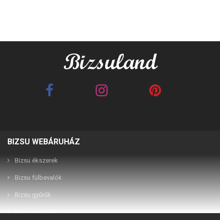
BIZSU WEBÁRUHÁZ
Best Friends barna 2in1
Best Friends fehér 2in1
páros karkötő
páros karkötő
Bizsu ékszerek
Bizsu fülbevalók
2,990 Ft
2,990 Ft
Bizsu gyűrűk
Bizsu karkötők