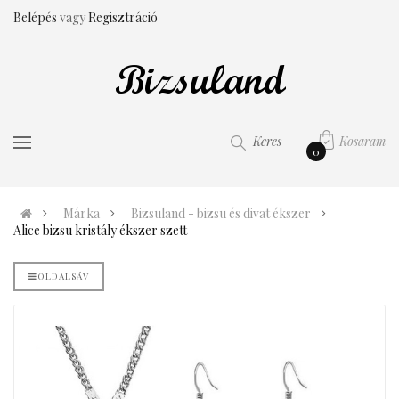
Belépés
vagy
Regisztráció
Kosaram
Keres
0
Márka
Bizsuland - bizsu és divat ékszer
Alice bizsu kristály ékszer szett
OLDALSÁV